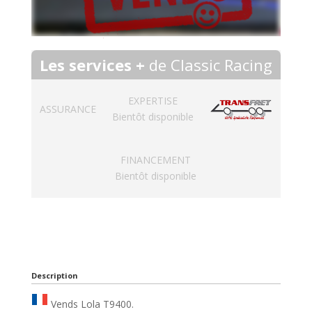
Les services +
de Classic Racing
EXPERTISE
ASSURANCE
Bientôt disponible
FINANCEMENT
Bientôt disponible
Description
Vends Lola T9400.