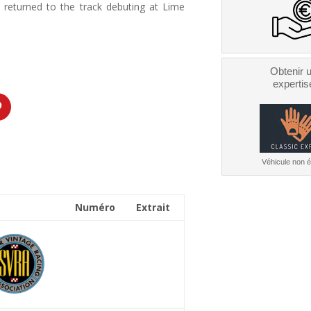
 returned to the track debuting at Lime
Obtenir 
expertis
Véhicule non él
Numéro
Extrait