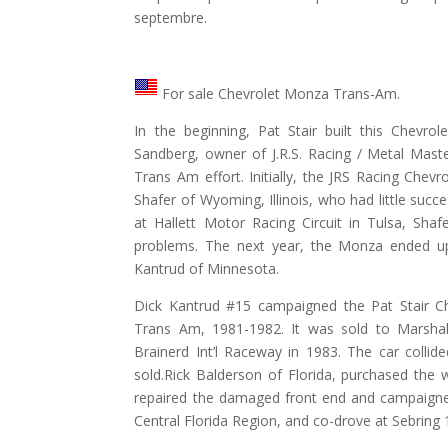
septembre.
For sale Chevrolet Monza Trans-Am.
In the beginning, Pat Stair built this Chevro
Sandberg, owner of J.R.S. Racing / Metal Mast
Trans Am effort. Initially, the JRS Racing Chev
Shafer of Wyoming, Illinois, who had little suc
at Hallett Motor Racing Circuit in Tulsa, Shafe
problems. The next year, the Monza ended up
Kantrud of Minnesota.
Dick Kantrud #15 campaigned the Pat Stair 
Trans Am, 1981-1982. It was sold to Marsha
Brainerd Int’l Raceway in 1983. The car colli
sold.Rick Balderson of Florida, purchased the
repaired the damaged front end and campaigne
Central Florida Region, and co-drove at Sebring