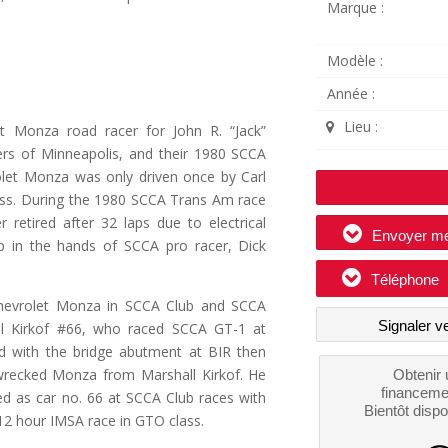
Marque :
Modèle :
Année :
Lieu :
let Monza road racer for John R. “Jack”
ers of Minneapolis, and their 1980 SCCA
rolet Monza was only driven once by Carl
cess. During the 1980 SCCA Trans Am race
r retired after 32 laps due to electrical
Envoyer m
 in the hands of SCCA pro racer, Dick
Téléphone
Chevrolet Monza in SCCA Club and SCCA
Signaler v
ll Kirkof #66, who raced SCCA GT-1 at
ded with the bridge abutment at BIR then
 wrecked Monza from Marshall Kirkof. He
Obtenir 
financeme
d as car no. 66 at SCCA Club races with
Bientôt dispo
 12 hour IMSA race in GTO class.