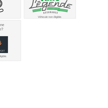
Véhicule non éligible.
une
e?
igible.