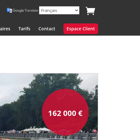
aires
Tarifs
Contact
Espace Client
162 000
€