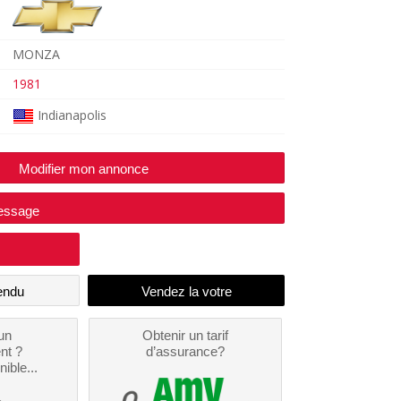
MONZA
1981
Indianapolis
Modifier mon annonce
essage
endu
un
Obtenir un tarif
nt ?
d’assurance?
nible...