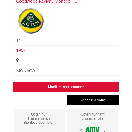
Goodwood Revival
,
Monaco HGP
T16
1958
MONACO
Modifier mon annonce
Obtenir un
Obtenir un tarif
financement ?
d’assurance?
Bientôt disponible...