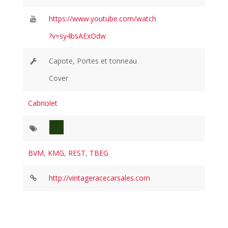
https://www.youtube.com/watch
?v=sy4bsAExOdw
Capote, Portes et tonneau
Cover
Cabriolet
BVM
,
KMG
,
REST
,
TBEG
http://vintageracecarsales.com