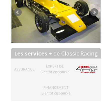
Les services +
de Classic Racing
EXPERTISE
ASSURANCE
Bientôt disponible
FINANCEMENT
Bientôt disponible