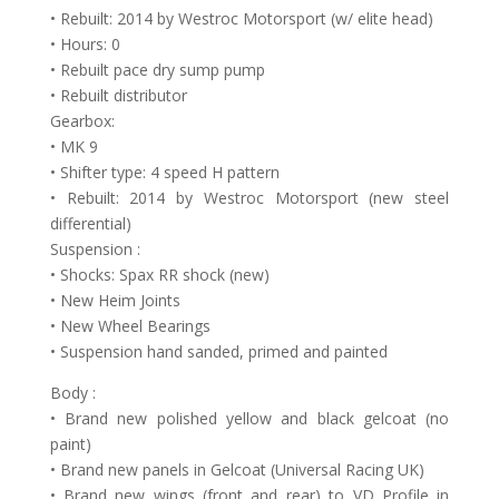
• Rebuilt: 2014 by Westroc Motorsport (w/ elite head)
• Hours: 0
• Rebuilt pace dry sump pump
• Rebuilt distributor
Gearbox:
• MK 9
• Shifter type: 4 speed H pattern
• Rebuilt: 2014 by Westroc Motorsport (new steel
differential)
Suspension :
• Shocks: Spax RR shock (new)
• New Heim Joints
• New Wheel Bearings
• Suspension hand sanded, primed and painted
Body :
• Brand new polished yellow and black gelcoat (no
paint)
• Brand new panels in Gelcoat (Universal Racing UK)
• Brand new wings (front and rear) to VD Profile in