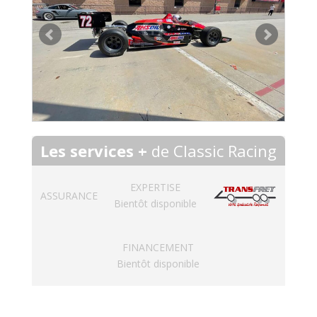
Les services +
de Classic Racing
EXPERTISE
ASSURANCE
Bientôt disponible
FINANCEMENT
Bientôt disponible