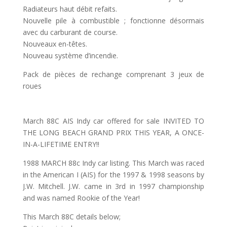
Radiateurs haut débit refaits.
Nouvelle pile à combustible ; fonctionne désormais
avec du carburant de course.
Nouveaux en-têtes.
Nouveau système d’incendie.
Pack de pièces de rechange comprenant 3 jeux de
roues
March 88C AIS Indy car offered for sale INVITED TO
THE LONG BEACH GRAND PRIX THIS YEAR, A ONCE-
IN-A-LIFETIME ENTRY!!
1988 MARCH 88c Indy car listing. This March was raced
in the American I (AIS) for the 1997 & 1998 seasons by
J.W. Mitchell. J.W. came in 3rd in 1997 championship
and was named Rookie of the Year!
This March 88C details below;