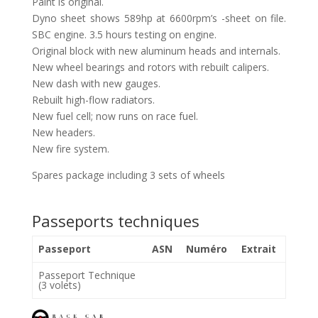
Paint is original.
Dyno sheet shows 589hp at 6600rpm’s -sheet on file.
SBC engine. 3.5 hours testing on engine.
Original block with new aluminum heads and internals.
New wheel bearings and rotors with rebuilt calipers.
New dash with new gauges.
Rebuilt high-flow radiators.
New fuel cell; now runs on race fuel.
New headers.
New fire system.
Spares package including 3 sets of wheels
Passeports techniques
Passeport
ASN
Numéro
Extrait
Passeport Technique
(3 volets)