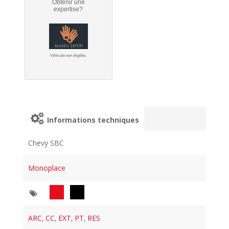
Obtenir une
expertise?
Véhicule non éligible.
Informations techniques
Chevy SBC
Monoplace
ARC
,
CC
,
EXT
,
PT
,
RES