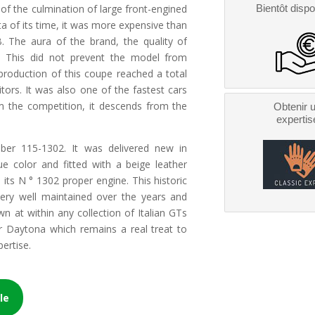
of the culmination of large front-engined
Bientôt dispo
a of its time, it was more expensive than
. The aura of the brand, the quality of
. This did not prevent the model from
production of this coupe reached a total
ors. It was also one of the fastest cars
om the competition, it descends from the
Obtenir 
expertis
mber 115-1302. It was delivered new in
lue color and fitted with a beige leather
ll its N ° 1302 proper engine. This historic
ery well maintained over the years and
n at within any collection of Italian GTs
r Daytona which remains a real treat to
pertise.
le