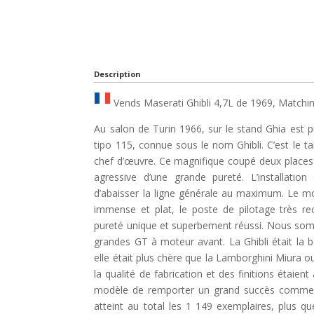
Description
Vends Maserati Ghibli 4,7L de 1969, Match
Au salon de Turin 1966, sur le stand Ghia est p
tipo 115, connue sous le nom Ghibli. C’est le ta
chef d’œuvre. Ce magnifique coupé deux places o
agressive d’une grande pureté. L’installati
d’abaisser la ligne générale au maximum. Le mo
immense et plat, le poste de pilotage très re
pureté unique et superbement réussi. Nous so
grandes GT à moteur avant. La Ghibli était la b
elle était plus chère que la Lamborghini Miura o
la qualité de fabrication et des finitions étaien
modèle de remporter un grand succès commerci
atteint au total les 1 149 exemplaires, plus qu