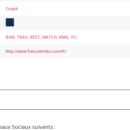
Coupé
BVM
,
TBEG
,
REST
,
MATCH
,
KMG
,
ITC
http://www.francolembo.com/fr/
eaux Sociaux suivants :