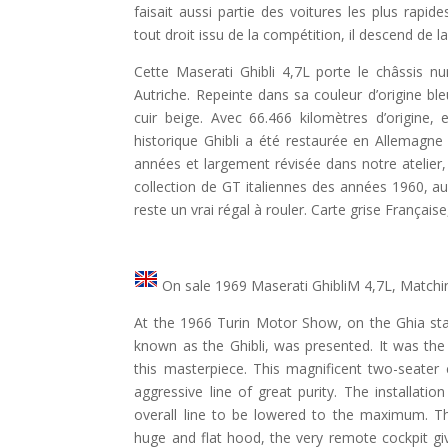
faisait aussi partie des voitures les plus rapid
tout droit issu de la compétition, il descend de l
Cette Maserati Ghibli 4,7L porte le châssis n
Autriche. Repeinte dans sa couleur d’origine ble
cuir beige. Avec 66.466 kilomètres d’origine
historique Ghibli a été restaurée en Allemagne 
années et largement révisée dans notre atelier,
collection de GT italiennes des années 1960, a
reste un vrai régal à rouler. Carte grise Française
On sale 1969 Maserati GhibliM 4,7L, Match
At the 1966 Turin Motor Show, on the Ghia sta
known as the Ghibli, was presented. It was the
this masterpiece. This magnificent two-seater 
aggressive line of great purity. The installati
overall line to be lowered to the maximum. Th
huge and flat hood, the very remote cockpit giv