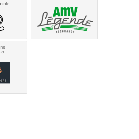
nible...
une
e?