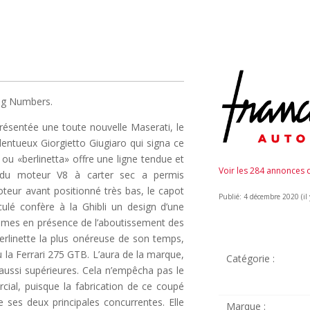
ing Numbers.
résentée une toute nouvelle Maserati, le
lentueux Giorgietto Giugiaro qui signa ce
u «berlinetta» offre une ligne tendue et
Voir les 284 annonces
on du moteur V8 à carter sec a permis
teur avant positionné très bas, le capot
Publié: 4 décembre 2020 (il 
culé confère à la Ghibli un design d’une
mmes en présence de l’aboutissement des
erlinette la plus onéreuse de son temps,
u la Ferrari 275 GTB. L’aura de la marque,
Catégorie :
t aussi supérieures. Cela n’empêcha pas le
al, puisque la fabrication de ce coupé
e ses deux principales concurrentes. Elle
Marque :