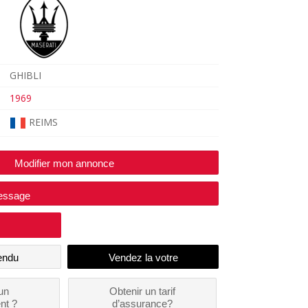
GHIBLI
1969
REIMS
Modifier mon annonce
essage
endu
un
Obtenir un tarif
nt ?
d’assurance?