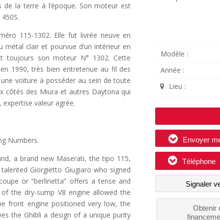
es de la terre à l’époque. Son moteur est
a 450S.
uméro 115-1302. Elle fut livrée neuve en
u métal clair et pourvue d’un intérieur en
Modèle :
, et toujours son moteur N° 1302. Cette
en 1990, très bien entretenue au fil des
Année :
 une voiture à posséder au sein de toute
Lieu :
ux côtés des Miura et autres Daytona qui
, expertise valeur agrée.
ing Numbers.
Envoyer m
nd, a brand new Maserati, the tipo 115,
Téléphone
 talented Giorgietto Giugiaro who signed
coupe or “berlinetta” offers a tense and
Signaler v
on of the dry-sump V8 engine allowed the
e front engine positioned very low, the
Obtenir 
es the Ghibli a design of a unique purity
financeme