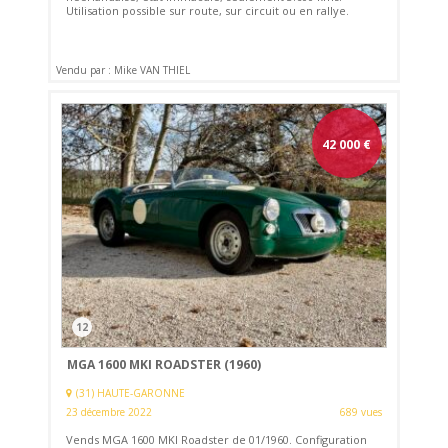
Utilisation possible sur route, sur circuit ou en rallye.
Vendu par : Mike VAN THIEL
42 000
€
12
MGA 1600 MKI ROADSTER (1960)
(31) HAUTE-GARONNE
23 décembre 2022
689 vues
Vends MGA 1600 MKI Roadster de 01/1960. Configuration