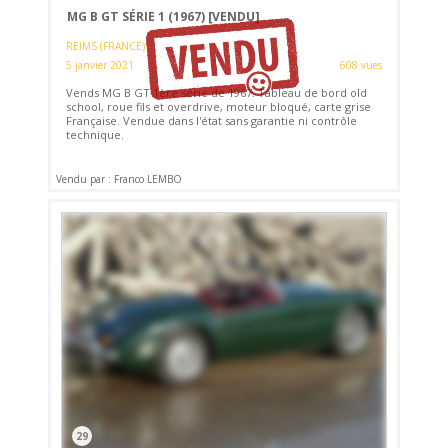
MG B GT SÉRIE 1 (1967)
[VENDU]
REIMS (FRANCE)
5 janvier 2021
608 vues
Vends MG B GT 1ère série de 1967. Tableau de bord old
school, roue fils et overdrive, moteur bloqué, carte grise
Française. Vendue dans l'état sans garantie ni contrôle
technique.
Vendu par : Franco LEMBO
29