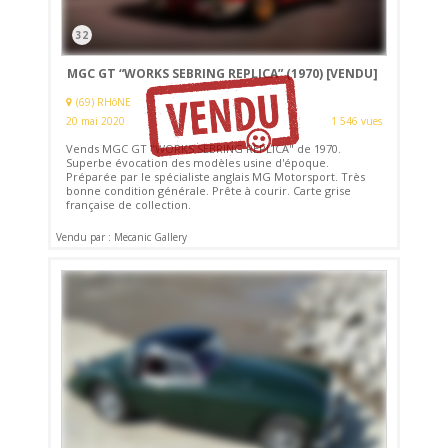
32
MGC GT “WORKS SEBRING REPLICA” (1970)
[VENDU]
(69) RHôNE
20 mai 2020
1 546 vues
Vends MGC GT "WORKS SEBRING REPLICA" de 1970.
Superbe évocation des modèles usine d'époque.
Préparée par le spécialiste anglais MG Motorsport. Très
bonne condition générale. Prête à courir. Carte grise
française de collection.
Vendu par : Mecanic Gallery