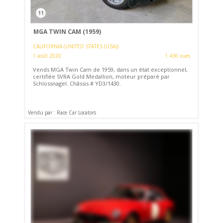
11
MGA TWIN CAM (1959)
CALIFORNIA (UNITED STATES (USA))
1 août 2020
1 436 vues
Vends MGA Twin Cam de 1959, dans un état exceptionnel,
certifiée SVRA Gold Medallion, moteur préparé par
Schlossnagel. Châssis # YD3/1430.
Vendu par : Race Car Locators