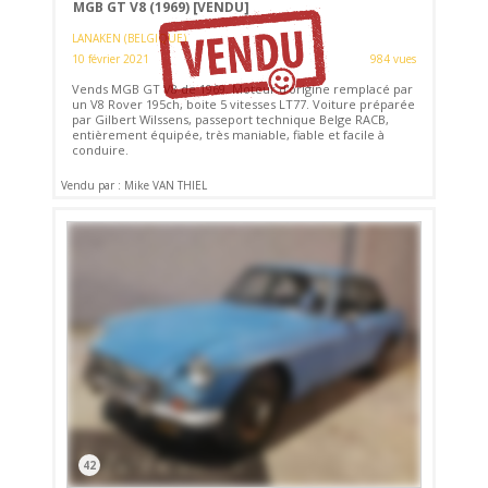
MGB GT V8 (1969)
[VENDU]
LANAKEN (BELGIQUE)
10 février 2021
984 vues
Vends MGB GT V8 de 1969. Moteur d'origine remplacé par
un V8 Rover 195ch, boite 5 vitesses LT77. Voiture préparée
par Gilbert Wilssens, passeport technique Belge RACB,
entièrement équipée, très maniable, fiable et facile à
conduire.
Vendu par : Mike VAN THIEL
42