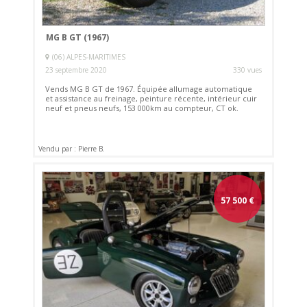
MG B GT (1967)
(06) ALPES-MARITIMES
23 septembre 2020
330 vues
Vends MG B GT de 1967. Équipée allumage automatique
et assistance au freinage, peinture récente, intérieur cuir
neuf et pneus neufs, 153 000km au compteur, CT ok.
Vendu par : Pierre B.
57 500
€