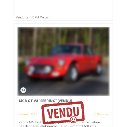
Vendu par : DPM Motors
14
MGB GT V8 “SEBRING”
[VENDU]
2 février 2023
1 164 vues
Vends MGT GT V8 "Sebring" de 1979. Immatriculation
néerlandaise, état immaculé, seulement 3.600 kms.