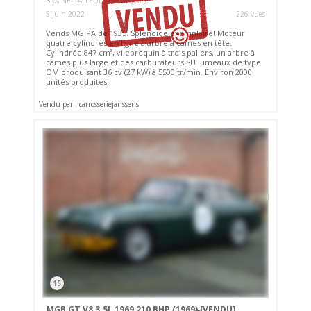
BRAINE L'ALLEUD (BELGIQUE)
5 juin 2022
226 vues
Vends MG PA de 1935. Splendide exemplaire! Moteur
quatre cylindres en ligne à arbre à cames en tête.
Cylindrée 847 cm³, vilebrequin à trois paliers, un arbre à
cames plus large et des carburateurs SU jumeaux de type
OM produisant 36 cv (27 kW) à 5500 tr/min. Environ 2000
unités produites.
Vendu par : carrosseriejanssens
15
MGB GT V8 3.5L 1969 210 BHP (1969)
[VENDU]