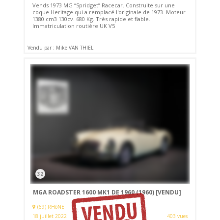
Vends 1973 MG “Spridget” Racecar. Construite sur une
coque Heritage qui a remplacé l'originale de 1973. Moteur
1380 cm3 130cv. 680 Kg. Très rapide et fiable.
Immatriculation routière UK V5
Vendu par : Mike VAN THIEL
32
MGA ROADSTER 1600 MK1 DE 1960 (1960)
[VENDU]
(69) RHôNE
18 juillet 2022
403 vues