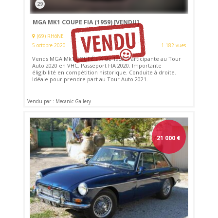
29
MGA MK1 COUPE FIA (1959)
[VENDU]
(69) RHôNE
5 octobre 2020
1 182 vues
Vends MGA Mk1 COUPÉ FIA de 1959. Participante au Tour
Auto 2020 en VHC. Passeport FIA 2020. Importante
éligibilité en compétition historique. Conduite à droite.
Idéale pour prendre part au Tour Auto 2021.
Vendu par : Mecanic Gallery
21 000
€