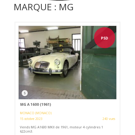
MARQUE : MG
PSD
5
MG A 1600 (1961)
MONACO (MONACO)
15 octobre 2023
240 vues
Vends MG A1600 MKII de 1961, moteur 4 cylindres 1
622cm3.