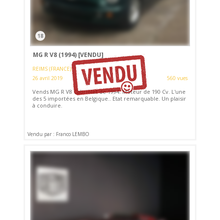
18
MG R V8 (1994)
[VENDU]
REIMS (FRANCE)
26 avril 2019
560 vues
Vends MG R V8 Cabriolet de 1994. Moteur de 190 Cv. L'une
des 5 importées en Belgique.. Etat remarquable. Un plaisir
à conduire.
Vendu par : Franco LEMBO