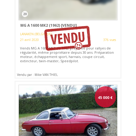
20
MG A 1600 MK2 (1962)
[VENDU]
LANAKEN (BELGIQUE)
21 avril 2020
376 vues
Vends MG A 1600 Mk2 de 1962 préparée pour rallyes de
régularité, même propriétaire depuis 30 ans. Préparation
moteur, échappement sport, harnais, coupe circuit,
extincteur, twin-master, Speedpilot.
Vendu par : Mike VAN THIEL
45 000
€