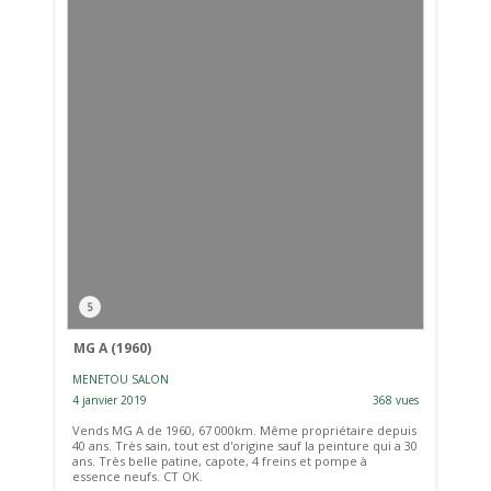
5
MG A (1960)
MENETOU SALON
4 janvier 2019
368 vues
Vends MG A de 1960, 67 000km. Même propriétaire depuis
40 ans. Très sain, tout est d'origine sauf la peinture qui a 30
ans. Très belle patine, capote, 4 freins et pompe à
essence neufs. CT OK.