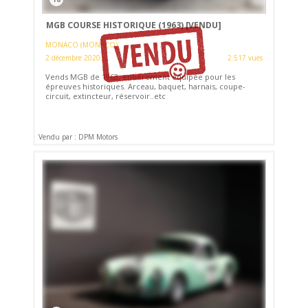
MGB COURSE HISTORIQUE (1963)
[VENDU]
MONACO (MONACO)
2 décembre 2020
2 517 vues
Vends MGB de 1963, entièrement équipée pour les
épreuves historiques. Arceau, baquet, harnais, coupe-
circuit, extincteur, réservoir..etc
Vendu par : DPM Motors