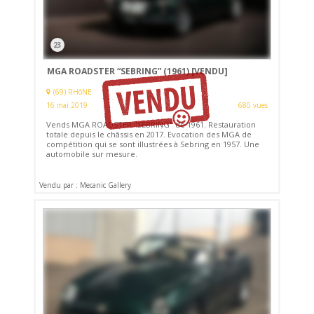
23
MGA ROADSTER “SEBRING” (1961)
[VENDU]
(69) RHôNE
16 mai 2019
680 vues
Vends MGA ROADSTER "SEBRING" de 1961. Restauration
totale depuis le châssis en 2017. Evocation des MGA de
compétition qui se sont illustrées à Sebring en 1957. Une
automobile sur mesure.
Vendu par : Mecanic Gallery