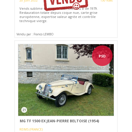
20 juin 2022
130 vues
Vends sublime et élégant cabriolet MG B de 1979.
Restauration totale depuis coque nue, carte grise
européenne, expertise valeur agrée et contrôle
technique vierge.
Vendu par : Franco LEMBO
PSD
21
MG TF 1500 EX JEAN-PIERRE BELTOISE (1954)
REIMS (FRANCE)