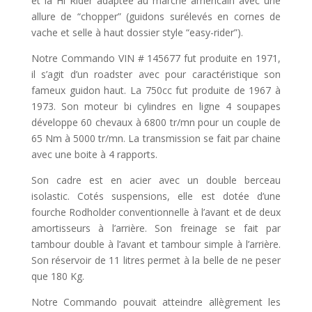
et la Hi Rider adaptée au marché américain avec une
allure de “chopper” (guidons surélevés en cornes de
vache et selle à haut dossier style “easy-rider”).
Notre Commando VIN # 145677 fut produite en 1971,
il s’agit d’un roadster avec pour caractéristique son
fameux guidon haut. La 750cc fut produite de 1967 à
1973. Son moteur bi cylindres en ligne 4 soupapes
développe 60 chevaux à 6800 tr/mn pour un couple de
65 Nm à 5000 tr/mn. La transmission se fait par chaine
avec une boite à 4 rapports.
Son cadre est en acier avec un double berceau
isolastic. Cotés suspensions, elle est dotée d’une
fourche Rodholder conventionnelle à l’avant et de deux
amortisseurs à l’arrière. Son freinage se fait par
tambour double à l’avant et tambour simple à l’arrière.
Son réservoir de 11 litres permet à la belle de ne peser
que 180 Kg.
Notre Commando pouvait atteindre allègrement les