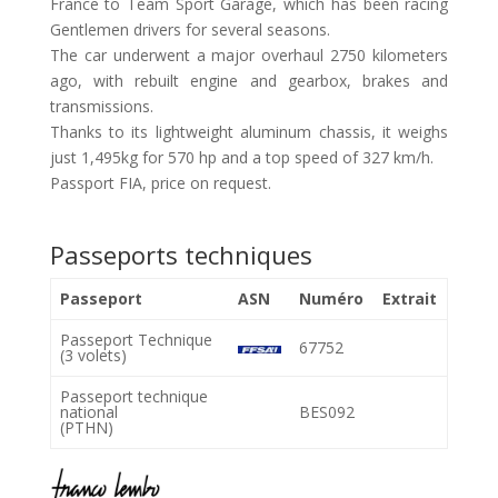
France to Team Sport Garage, which has been racing
Gentlemen drivers for several seasons.
The car underwent a major overhaul 2750 kilometers
ago, with rebuilt engine and gearbox, brakes and
transmissions.
Thanks to its lightweight aluminum chassis, it weighs
just 1,495kg for 570 hp and a top speed of 327 km/h.
Passport FIA, price on request.
Passeports techniques
Passeport
ASN
Numéro
Extrait
Passeport Technique
67752
(3 volets)
Passeport technique
national
BES092
(PTHN)