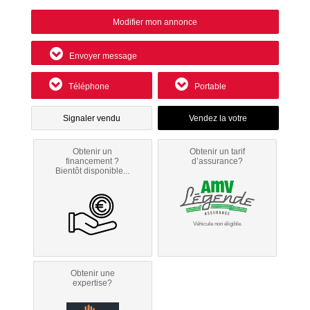
Modifier mon annonce
Envoyer message
Téléphone
Portable
Signaler vendu
Obtenir un
Obtenir un tarif
financement ?
d’assurance?
Bientôt disponible...
Véhicule non éligible.
Obtenir une
expertise?