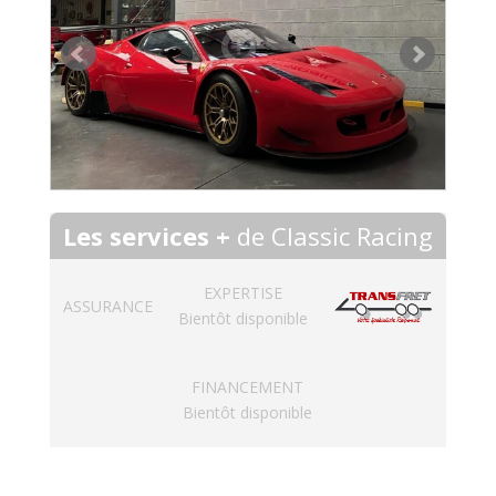
Les services +
de Classic Racing
EXPERTISE
ASSURANCE
Bientôt disponible
FINANCEMENT
Bientôt disponible