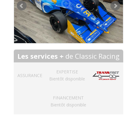
Les services +
de Classic Racing
EXPERTISE
ASSURANCE
Bientôt disponible
FINANCEMENT
Bientôt disponible