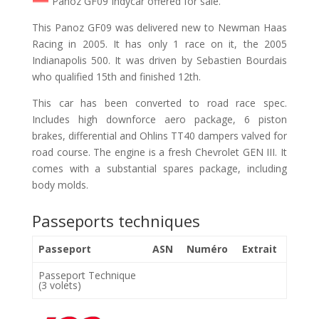
Panoz GF09 Indycar offered for sale.
This Panoz GF09 was delivered new to Newman Haas
Racing in 2005. It has only 1 race on it, the 2005
Indianapolis 500. It was driven by Sebastien Bourdais
who qualified 15th and finished 12th.
This car has been converted to road race spec.
Includes high downforce aero package, 6 piston
brakes, differential and Ohlins TT40 dampers valved for
road course. The engine is a fresh Chevrolet GEN III. It
comes with a substantial spares package, including
body molds.
Passeports techniques
Passeport
ASN
Numéro
Extrait
Passeport Technique
(3 volets)