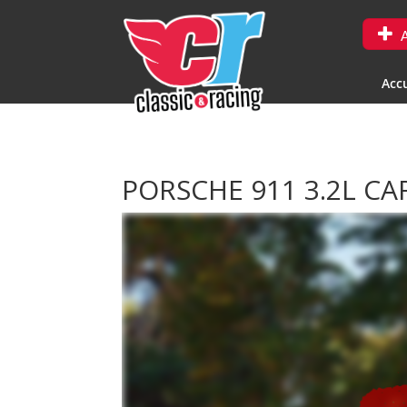
A
Accu
PORSCHE 911 3.2L C