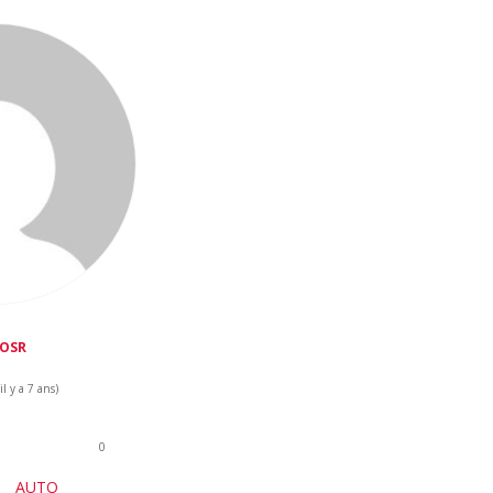
OSR
l y a 7 ans)
0
AUTO