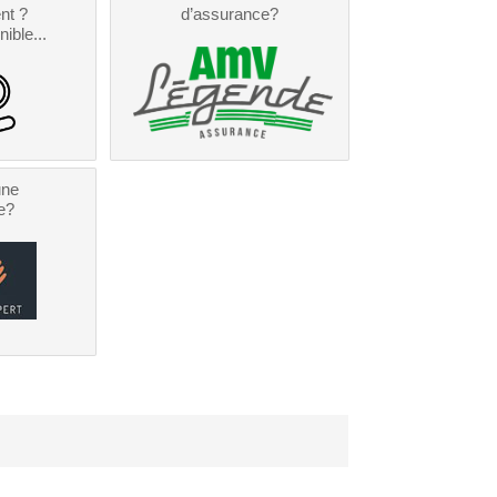
nt ?
d’assurance?
nible...
une
e?