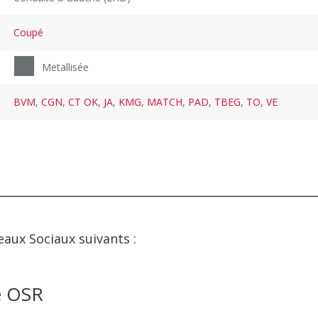
Coupé
Metallisée
BVM
,
CGN
,
CT OK
,
JA
,
KMG
,
MATCH
,
PAD
,
TBEG
,
TO
,
VE
eaux Sociaux suivants :
e OSR