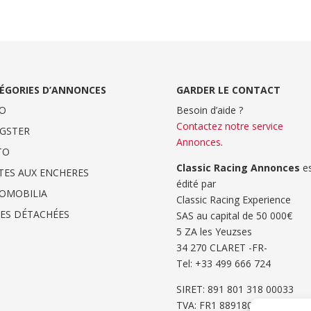
ÉGORIES D’ANNONCES
GARDER LE CONTACT
O
Besoin d’aide ?
Contactez notre service
GSTER
Annonces
.
TO
Classic Racing Annonces
es
TES AUX ENCHERES
édité par
OMOBILIA
Classic Racing Experience
CES DÉTACHÉES
SAS au capital de 50 000€
5 ZA les Yeuzses
34 270 CLARET -FR-
Tel: ‭+33 499 666 724‬
SIRET: 891 801 318 00033
TVA: FR1 8891801318