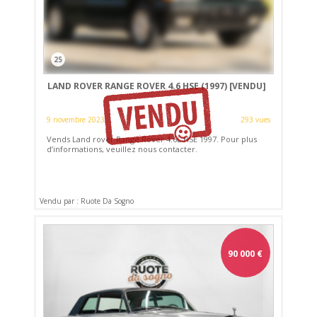
25
LAND ROVER RANGE ROVER 4.6 HSE (1997)
[VENDU]
9 novembre 2023
293 vues
Vends Land rover Range Rover 4.6L HSE 1997. Pour plus
d’informations, veuillez nous contacter.
Vendu par : Ruote Da Sogno
90 000
€