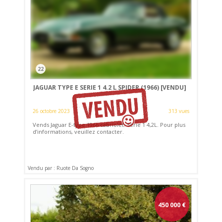
22
JAGUAR TYPE E SERIE 1 4.2 L SPIDER (1966)
[VENDU]
26 octobre 2023
313 vues
Vends Jaguar E-type 1966 cabriolet. Série 1 4,2L. Pour plus
d’informations, veuillez contacter.
Vendu par : Ruote Da Sogno
450 000
€