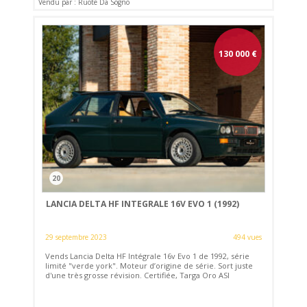
Vendu par : Ruote Da Sogno
130 000
€
20
LANCIA DELTA HF INTEGRALE 16V EVO 1 (1992)
29 septembre 2023
494 vues
Vends Lancia Delta HF Intégrale 16v Evo 1 de 1992, série
limité "verde york". Moteur d’origine de série. Sort juste
d'une très grosse révision. Certifiée, Targa Oro ASI