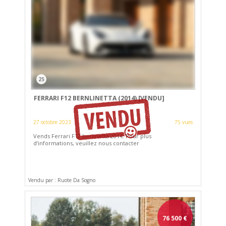
25
FERRARI F12 BERNLINETTA (2014)
[VENDU]
27 octobre 2023
75 vues
Vends Ferrari F12 berlinetta 2014. Pour plus
d’informations, veuillez nous contacter
Vendu par : Ruote Da Sogno
76 500
€