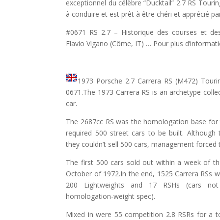
exceptionnel du célèbre “Ducktail” 2.7 RS Touring 
à conduire et est prêt à être chéri et apprécié pa
#0671 RS 2.7 – Historique des courses et de
Flavio Vigano (Côme, IT) … Pour plus d’informa
1973 Porsche 2.7 Carrera RS (M472) Touri
0671.The 1973 Carrera RS is an archetype collecti
car.
The 2687cc RS was the homologation base for t
required 500 street cars to be built. Althoug
they couldn’t sell 500 cars, management forced t
The first 500 cars sold out within a week of th
October of 1972.In the end, 1525 Carrera RSs wer
200 Lightweights and 17 RSHs (cars not f
homologation-weight spec).
Mixed in were 55 competition 2.8 RSRs for a t