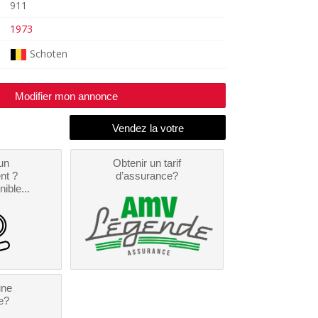
911
1973
Schoten
Modifier mon annonce
un
Obtenir un tarif
nt ?
d’assurance?
nible...
une
e?