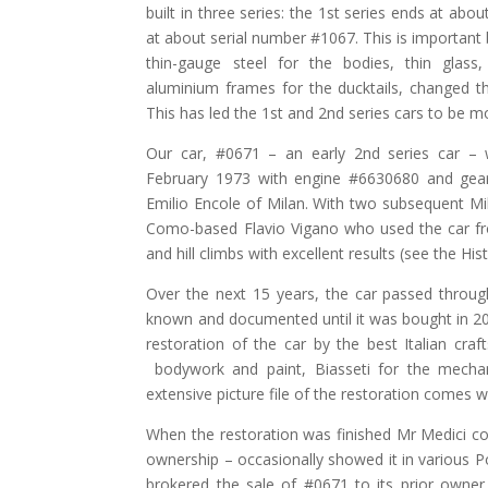
built in three series: the 1st series ends at ab
at about serial number #1067. This is importan
thin-gauge steel for the bodies, thin glas
aluminium frames for the ducktails, changed t
This has led the 1st and 2nd series cars to be m
Our car, #0671 – an early 2nd series car – w
February 1973 with engine #6630680 and gearb
Emilio Encole of Milan. With two subsequent M
Como-based Flavio Vigano who used the car fro
and hill climbs with excellent results (see the Hi
Over the next 15 years, the car passed through
known and documented until it was bought in 20
restoration of the car by the best Italian craf
bodywork and paint, Biasseti for the mechani
extensive picture file of the restoration comes wi
When the restoration was finished Mr Medici cov
ownership – occasionally showed it in various P
brokered the sale of #0671 to its prior owner