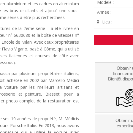
Modèle :
nt en aluminium et les cadres en aluminium
 les bras oscillants et ajouté une sous-
Année :
ème séries à être plus recherchées.
Lieu :
tures de la 2ème série – a été livrée en
eur n° 6630680 et la boîte de vitesses n°
o Encole de Milan. Avec deux propriétaires
r Flavio Vigano, basé à Côme, qui a utilisé
ses italiennes et courses de côte avec
dessous).
Obtenir 
ssa par plusieurs propriétaires italiens,
financeme
Bientôt dispo
soit achetée en 2002 par Marcello Medici
 voiture par les meilleurs artisans et
rrosserie et peinture, Biasseti pour la
sier photo complet de la restauration est
de ses 10 années de propriété, M. Médicis
Obtenir 
ours Porsche Italie. En 2013, nous avons
expertis
riétaire qui a utilisé la voiture avec