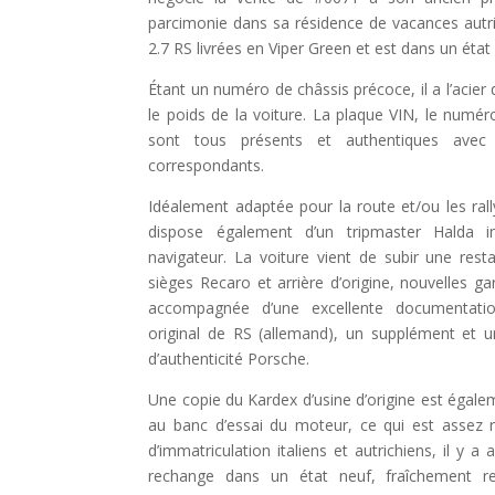
parcimonie dans sa résidence de vacances autr
2.7 RS livrées en Viper Green et est dans un ét
Étant un numéro de châssis précoce, il a l’acier 
le poids de la voiture. La plaque VIN, le numé
sont tous présents et authentiques avec
correspondants.
Idéalement adaptée pour la route et/ou les rall
dispose également d’un tripmaster Halda i
navigateur. La voiture vient de subir une rest
sièges Recaro et arrière d’origine, nouvelles ga
accompagnée d’une excellente documentatio
original de RS (allemand), un supplément et un
d’authenticité Porsche.
Une copie du Kardex d’usine d’origine est égalem
au banc d’essai du moteur, ce qui est assez 
d’immatriculation italiens et autrichiens, il y 
rechange dans un état neuf, fraîchement res