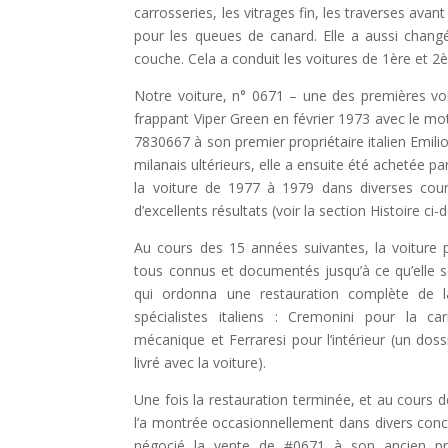
carrosseries, les vitrages fin, les traverses ava
pour les queues de canard. Elle a aussi changé
couche. Cela a conduit les voitures de 1ère et 2
Notre voiture, n° 0671 – une des premières voi
frappant Viper Green en février 1973 avec le mot
7830667 à son premier propriétaire italien Emili
milanais ultérieurs, elle a ensuite été achetée pa
la voiture de 1977 à 1979 dans diverses cour
d’excellents résultats (voir la section Histoire ci-
Au cours des 15 années suivantes, la voiture pa
tous connus et documentés jusqu’à ce qu’elle 
qui ordonna une restauration complète de la
spécialistes italiens : Cremonini pour la ca
mécanique et Ferraresi pour l’intérieur (un dos
livré avec la voiture).
Une fois la restauration terminée, et au cours 
l’a montrée occasionnellement dans divers conc
négocié la vente de #0671 à son ancien prop