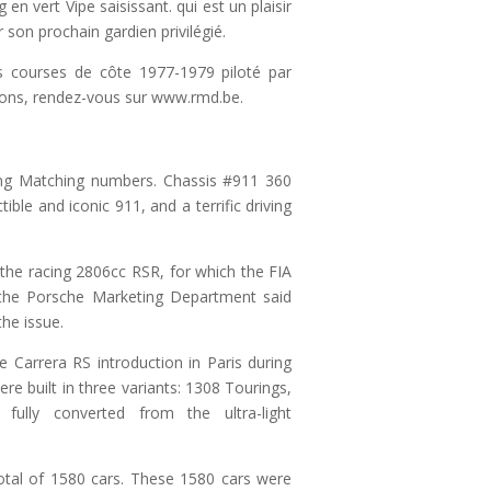
en vert Vipe saisissant. qui est un plaisir
r son prochain gardien privilégié.
s courses de côte 1977-1979 piloté par
tions, rendez-vous sur www.rmd.be.
ng Matching numbers. Chassis #911 360
ble and iconic 911, and a terrific driving
he racing 2806cc RSR, for which the FIA
h the Porsche Marketing Department said
he issue.
e Carrera RS introduction in Paris during
e built in three variants: 1308 Tourings,
ully converted from the ultra-light
otal of 1580 cars. These 1580 cars were