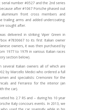
out serial number #0527 and the 2nd series
t because after #1067 Porsche phased out
s, aluminium front cross members and
he trailing arms and added undercoating.
ore sought after.
as delivered in striking Viper Green in
ox #7830667 to its first Italian owner
ilanese owners, it was then purchased by
m 1977 to 1979 in various Italian races
story section below).
 several Italian owners all of which are
02 by Marcello Medici who ordered a full
tsmen and specialists: Cremonini for the
cals and Ferraresi for the interior (an
th the car).
eted his 2.7 RS and – during his 10 year
orsche Italy concours events. In 2013, we
 who used the car sparingly while in his