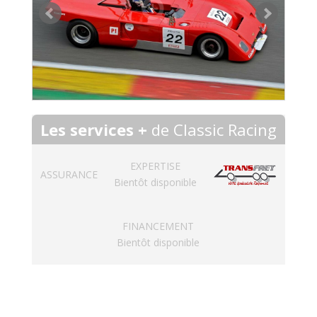
Les services +
de Classic Racing
EXPERTISE
ASSURANCE
Bientôt disponible
FINANCEMENT
Bientôt disponible