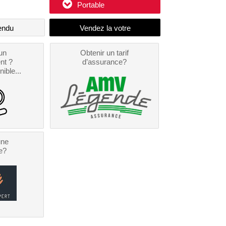
Portable
endu
un
Obtenir un tarif
nt ?
d’assurance?
nible...
une
e?