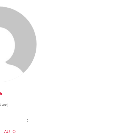
ah
 7 ans)
0
AUTO