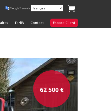
aires
Tarifs
Contact
Espace Client
62 500
€