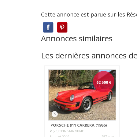
Cette annonce est parue sur les Rés
Annonces similaires
Les dernières annonces d
62 500
€
5
PORSCHE 911 CARRERA (1986)
(76) SEINE-MARITIME
3 juillet 2019
257 vues