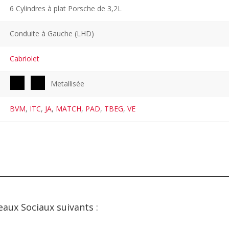
6 Cylindres à plat Porsche de 3,2L
Conduite à Gauche (LHD)
Cabriolet
Metallisée
BVM
,
ITC
,
JA
,
MATCH
,
PAD
,
TBEG
,
VE
eaux Sociaux suivants :