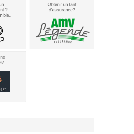
un
Obtenir un tarif
nt ?
d’assurance?
nible...
une
e?