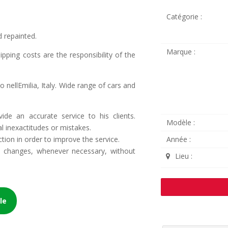
Catégorie :
d repainted.
Marque :
ipping costs are the responsibility of the
 nellEmilia, Italy. Wide range of cars and
vide an accurate service to his clients.
Modèle :
al inexactitudes or mistakes.
ction in order to improve the service.
Année :
do changes, whenever necessary, without
Lieu :
le