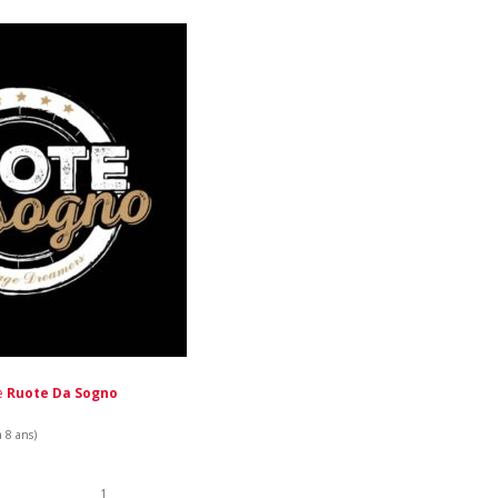
de
Ruote Da Sogno
a 8 ans)
1