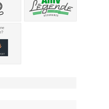
une
e?