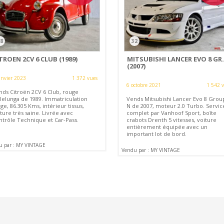
8
32
TROEN 2CV 6 CLUB (1989)
MITSUBISHI LANCER EVO 8 GR.
(2007)
anvier 2023
1 372 vues
6 octobre 2021
1 542 
nds Citroën 2CV 6 Club, rouge
llelunga de 1989. Immatriculation
Vends Mitsubishi Lancer Evo 8 Grou
ge, 86.305 Kms, intérieur tissus,
N de 2007, moteur 2.0 Turbo. Servic
ture très saine. Livrée avec
complet par Vanhoof Sport, boîte
ntrôle Technique et Car-Pass.
crabots Drenth 5 vitesses, voiture
entièrement équipée avec un
important lot de bord.
u par : MY VINTAGE
Vendu par : MY VINTAGE