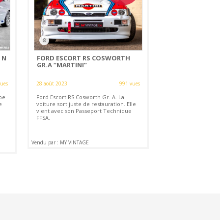
8
 N
FORD ESCORT RS COSWORTH
GR.A “MARTINI”
vues
28 août 2023
991 vues
pe
Ford Escort RS Cosworth Gr. A. La
e
voiture sort juste de restauration. Elle
vient avec son Passeport Technique
FFSA.
Vendu par : MY VINTAGE