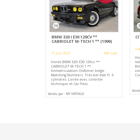
36
2
BMW 320 I E30 129CV **
CI
CABRIOLET M-TECH 1 ** (1990)
4 j
17 juin 2023
498 vues
Ve
Vends BMW 320i E30 129cv **
Va
CABRIOLET M-TECH 1 **.
Bel
Immatriculation Oldtimer belge.
voi
Matching Numbers. Très bel état !!!. 6
Co
cylindres. Livrée avec contrôle
technique et Car-Pass
Vend
Vendu par : MY VINTAGE