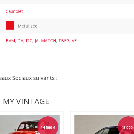
Cabriolet
Metallisée
BVM
,
DA
,
ITC
,
JA
,
MATCH
,
TBEG
,
VE
eaux Sociaux suivants :
de MY VINTAGE
14 500
€
45 000