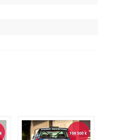
€
109 500
€