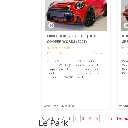
56
4
MINI COOPER S 2.0 KIT JOHN
POR
COOPER WORKS (2021)
SPE
HUY (BELGIQUE)
HUY
12 avril 2023
555 vues
29 m
Vends Mini Cooper 2.0L Kit John
Ven
Cooper Works (176 Cv). Véhicule 1er
Véri
propriétaire. État impeccable. Carnet
Rec
d'entretien complet Concession Mini.
Res
Seulement 24.000Kms. État neuf
Vendu par : MY VINTAGE
Vendu
Page 1 sur 7
1
2
3
4
5
…
»
Derni
Le Park