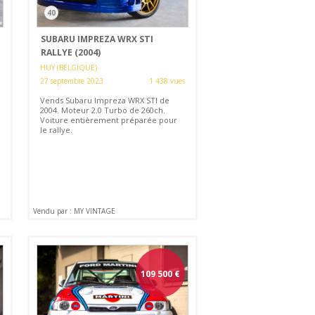
40
SUBARU IMPREZA WRX STI
RALLYE (2004)
HUY (BELGIQUE)
27 septembre 2023
1 438 vues
Vends Subaru Impreza WRX STI de
2004. Moteur 2.0 Turbo de 260ch.
Voiture entièrement préparée pour
le rallye.
Vendu par : MY VINTAGE
109 500
€