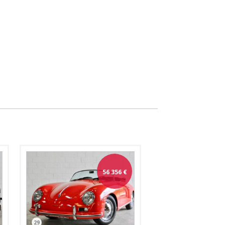
56 356
€
29