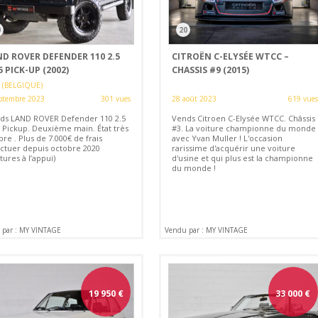
0
20
ND ROVER DEFENDER 110 2.5
CITROËN C-ELYSÉE WTCC –
 PICK-UP (2002)
CHASSIS #9 (2015)
 (BELGIQUE)
ptembre 2023
301 vues
28 août 2023
619 vues
ds LAND ROVER Defender 110 2.5
Vends Citroen C-Elysée WTCC. Châssis
 Pickup. Deuxième main. État très
#3. La voiture championne du monde
re . Plus de 7.000€ de frais
avec Yvan Muller ! L'occasion
ectuer depuis octobre 2020
rarissime d'acquérir une voiture
tures à l’appui)
d'usine et qui plus est la championne
du monde !
 par : MY VINTAGE
Vendu par : MY VINTAGE
19 950
€
33 000
€