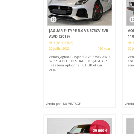
52
3
JAGUAR F-TYPE 5.0 V8 575CV SVR
VO
AWD (2019)
11
HUY (BELGIQUE)
HUY
20 juillet 2023
130 vues
20 j
Vends Jaguar F-Type 5.0 V8 575cv AWD
Ven
SVR *LA PLUS BESTIALE DES JAGUAR*.
Cm3,
Très bien optionnel. CT OK et Car
ème
pass.
Vendu par : MY VINTAGE
Vendu
29 000
€