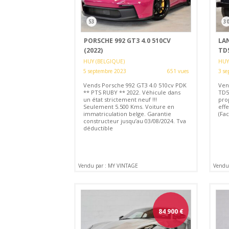
53
3
PORSCHE 992 GT3 4.0 510CV
LA
(2022)
TD5
HUY (BELGIQUE)
HUY
5 septembre 2023
651 vues
3 se
Vends Porsche 992 GT3 4.0 510cv PDK
Ven
** PTS RUBY ** 2022. Véhicule dans
TD5
un état strictement neuf !!!
prop
Seulement 5.500 Kms. Voiture en
eff
immatriculation belge. Garantie
(Fac
constructeur jusqu’au 03/08/2024. Tva
déductible
Vendu par : MY VINTAGE
Vendu
84 900
€