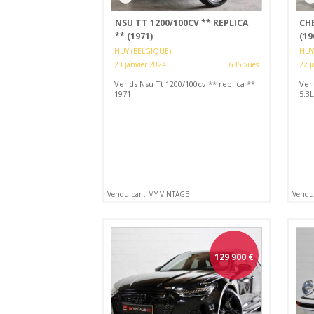
NSU TT 1200/100CV ** REPLICA
CH
** (1971)
(19
HUY (BELGIQUE)
HUY
23 janvier 2024
636 vues
22 j
Vends Nsu Tt 1200/100cv ** replica **
Ven
1971.
5.3L
Vendu par : MY VINTAGE
Vendu
129 900
€