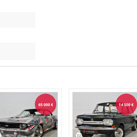
65 000
€
14 500
€
2
32