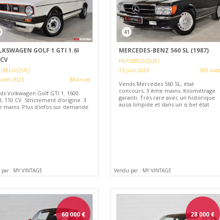
0
41
LKSWAGEN GOLF 1 GTI 1.6I
MERCEDES-BENZ 560 SL (1987)
0CV
HUY (BELGIQUE)
 (BELGIQUE)
23 juin 2023
389 vues
uillet 2023
884 vues
Vends Mercedes 560 SL, état
concours. 3 ème mains. Kilométrage
ds Volkwagen Golf GTI 1. 1600
garanti. Très rare avec un historique
 110 CV. Strictement d'origine. 3
aussi limpide et dans un si bel état.
 mains. Plus d'infos sur demande.
 par : MY VINTAGE
Vendu par : MY VINTAGE
60 000
€
28 000
€