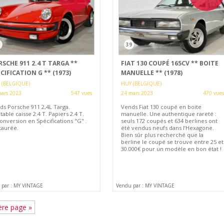
3
39
SCHE 911 2.4 T TARGA **
FIAT 130 COUPÉ 165CV ** BOITE
CIFICATION G ** (1973)
MANUELLE ** (1978)
 (BELGIQUE)
HUY (BELGIQUE)
ars 2023
547 vues
24 mars 2023
470 vues
ds Porsche 911 2,4L Targa.
Vends Fiat 130 coupé en boite
table caisse 2.4 T. Papiers 2.4 T.
manuelle. Une authentique rareté :
onversion en Spécifications "G" .
seuls 172 coupés et 634 berlines ont
taurée.
été vendus neufs dans l’Hexagone.
Bien sûr plus recherché que la
berline le coupé se trouve entre 25 et
30.000€ pour un modèle en bon état !
 par : MY VINTAGE
Vendu par : MY VINTAGE
ère page »