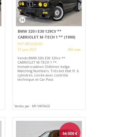
36
BMW 320 I E30 129CV **
CABRIOLET M-TECH 1 ** (1990)
HUY (BELGIQUE)
17 juin 2023
499 vues
Vends BMW 320i E30 129cv **
CABRIOLET M-TECH 1 **.
Immatriculation Oldtimer belge.
Matching Numbers. Très bel état !!!. 6
cylindres. Livrée avec contrôle
technique et Car-Pass
Vendu par : MY VINTAGE
56 000
€