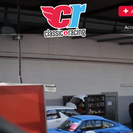
A
Accu