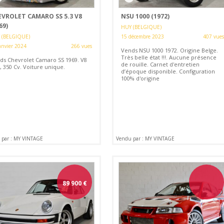
EVROLET CAMARO SS 5.3 V8
NSU 1000 (1972)
69)
HUY (BELGIQUE)
 (BELGIQUE)
15 décembre 2023
407 vues
anvier 2024
266 vues
Vends NSU 1000 1972. Origine Belge.
Très belle état !!!. Aucune présence
ds Chevrolet Camaro SS 1969. V8
de rouille. Carnet d'entretien
, 350 Cv. Voiture unique.
d’époque disponible. Configuration
100% d'origine
 par : MY VINTAGE
Vendu par : MY VINTAGE
89 900
€