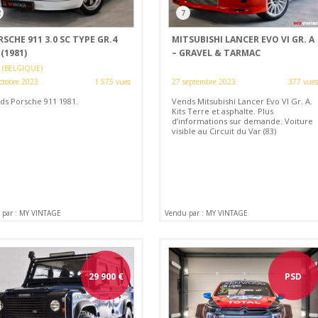
2
7
SCHE 911 3.0 SC TYPE GR.4
MITSUBISHI LANCER EVO VI GR. A
 (1981)
– GRAVEL & TARMAC
 (BELGIQUE)
ctobre 2023
1 575 vues
27 septembre 2023
377 vues
ds Porsche 911 1981.
Vends Mitsubishi Lancer Evo VI Gr. A.
Kits Terre et asphalte. Plus
d’informations sur demande. Voiture
visible au Circuit du Var (83)
 par : MY VINTAGE
Vendu par : MY VINTAGE
29 900
€
PSD