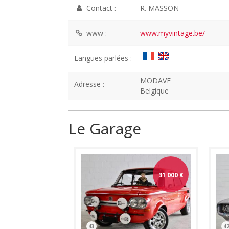
Contact :
R. MASSON
www :
www.myvintage.be/
Langues parlées :
MODAVE
Adresse :
Belgique
Le Garage
31 000
€
43
4