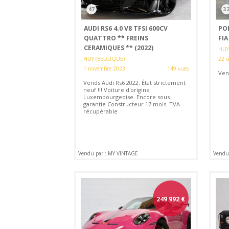
47
3
AUDI RS6 4.0 V8 TFSI 600CV
POR
QUATTRO ** FREINS
FIA
CERAMIQUES ** (2022)
HUY
HUY (BELGIQUE)
22 o
1 novembre 2023
149 vues
Ven
Vends Audi Rs6 2022. État strictement
neuf !!! Voiture d'origine
Luxembourgeoise. Encore sous
garantie Constructeur 17 mois. TVA
récupérable
Vendu par : MY VINTAGE
Vendu
249 992
€