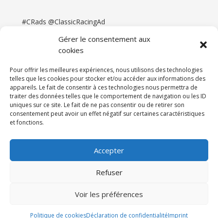
#CRads @ClassicRacingAd
Gérer le consentement aux
cookies
Pour offrir les meilleures expériences, nous utilisons des technologies
telles que les cookies pour stocker et/ou accéder aux informations des
appareils. Le fait de consentir à ces technologies nous permettra de
traiter des données telles que le comportement de navigation ou les ID
uniques sur ce site. Le fait de ne pas consentir ou de retirer son
consentement peut avoir un effet négatif sur certaines caractéristiques
et fonctions.
Accueil
Catégories
Annonces
Newsletter & Presse
Partenaires
Tarifs
Accepter
Contact
Espace Client
Refuser
Réalisation
121DigitalGroup |
Voir les préférences
Maintenance AllWebagency | Hébergement
121DigitalGroup
Politique de cookies
Déclaration de confidentialité
Imprint