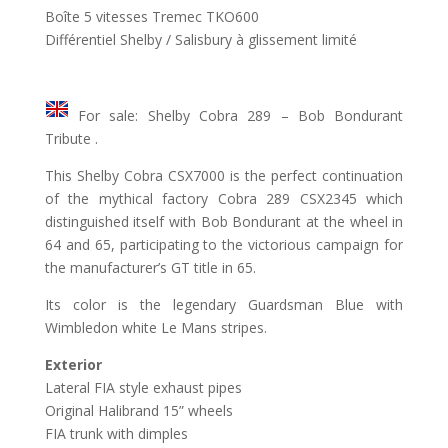
Boîte 5 vitesses Tremec TKO600
Différentiel Shelby / Salisbury à glissement limité
For sale: Shelby Cobra 289 – Bob Bondurant
Tribute .
This Shelby Cobra CSX7000 is the perfect continuation
of the mythical factory Cobra 289 CSX2345 which
distinguished itself with Bob Bondurant at the wheel in
64 and 65, participating to the victorious campaign for
the manufacturer’s GT title in 65.
Its color is the legendary Guardsman Blue with
Wimbledon white Le Mans stripes.
Exterior
Lateral FIA style exhaust pipes
Original Halibrand 15” wheels
FIA trunk with dimples