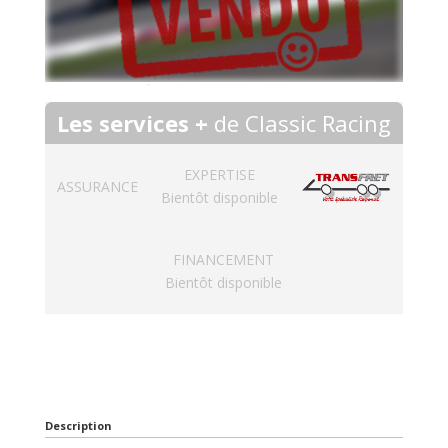
Les services +
de Classic Racing
EXPERTISE
ASSURANCE
Bientôt disponible
FINANCEMENT
Bientôt disponible
Description