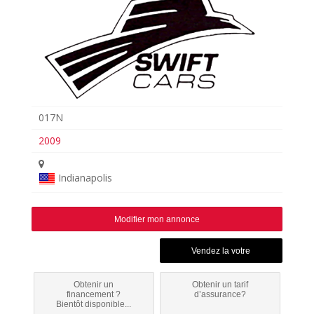
017N
2009
Indianapolis
Modifier mon annonce
Obtenir un
Obtenir un tarif
financement ?
d’assurance?
Bientôt disponible...