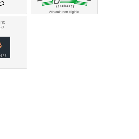
Véhicule non éligible.
une
e?