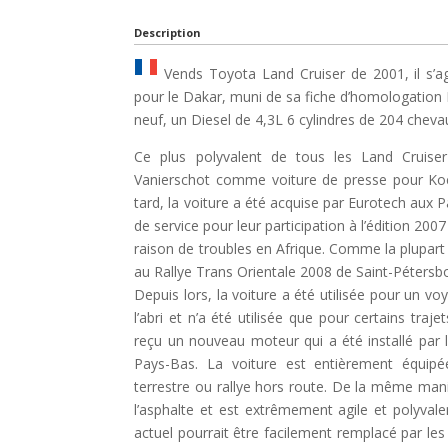
Description
Vends Toyota Land Cruiser de 2001, il s’ag
pour le Dakar, muni de sa fiche d’homologatio
neuf, un Diesel de 4,3L 6 cylindres de 204 chev
Ce plus polyvalent de tous les Land Cruiser
Vanierschot comme voiture de presse pour Koen
tard, la voiture a été acquise par Eurotech aux 
de service pour leur participation à l’édition 200
raison de troubles en Afrique. Comme la plupart 
au Rallye Trans Orientale 2008 de Saint-Pétersb
Depuis lors, la voiture a été utilisée pour un v
l’abri et n’a été utilisée que pour certains traj
reçu un nouveau moteur qui a été installé par l
Pays-Bas. La voiture est entièrement équipé
terrestre ou rallye hors route. De la même mani
l’asphalte et est extrêmement agile et polyvalent
actuel pourrait être facilement remplacé par les 