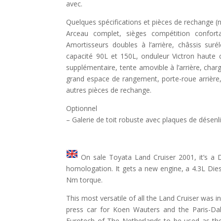
avec.
Quelques spécifications et pièces de rechange (
Arceau complet, sièges compétition conforta
Amortisseurs doubles à l’arrière, châssis sur
capacité 90L et 150L, ​​onduleur Victron haute 
supplémentaire, tente amovible à l’arrière, charge
grand espace de rangement, porte-roue arrière
autres pièces de rechange.
Optionnel
– Galerie de toit robuste avec plaques de désen
On sale Toyata Land Cruiser 2001, it’s a 
homologation. It gets a new engine, a 4.3L Die
Nm torque.
This most versatile of all the Land Cruiser was in
press car for Koen Wauters and the Paris-Dak
Eurotech of The Netherlands to be used as the s