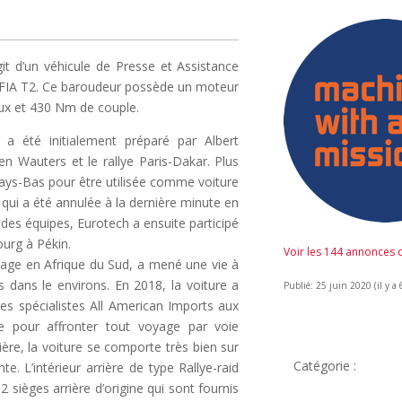
it d’un véhicule de Presse et Assistance
n FIA T2. Ce baroudeur possède un moteur
aux et 430 Nm de couple.
 a été initialement préparé par Albert
 Wauters et le rallye Paris-Dakar. Plus
Pays-Bas pour être utilisée comme voiture
7 qui a été annulée à la dernière minute en
des équipes, Eurotech a ensuite participé
ourg à Pékin.
Voir les 144 annonces
oyage en Afrique du Sud, a mené une vie à
ets dans le environs. En 2018, la voiture a
Publié: 25 juin 2020 (il y a 
es spécialistes All American Imports aux
e pour affronter tout voyage par voie
ère, la voiture se comporte très bien sur
Catégorie :
e. L’intérieur arrière de type Rallye-raid
2 sièges arrière d’origine qui sont fournis