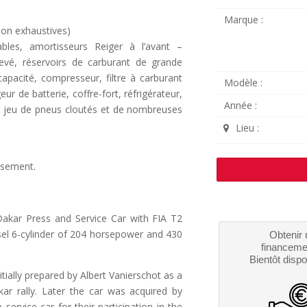
Marque :
non exhaustives)
bles, amortisseurs Reiger à l’avant –
élevé, réservoirs de carburant de grande
capacité, compresseur, filtre à carburant
Modèle :
ur de batterie, coffre-fort, réfrigérateur,
Année :
, jeu de pneus cloutés et de nombreuses
Lieu :
lisement.
Dakar Press and Service Car with FIA T2
sel 6-cylinder of 204 horsepower and 430
Obtenir 
financeme
Bientôt dispo
itially prepared by Albert Vanierschot as a
ar rally. Later the car was acquired by
ervice car for their participation in the