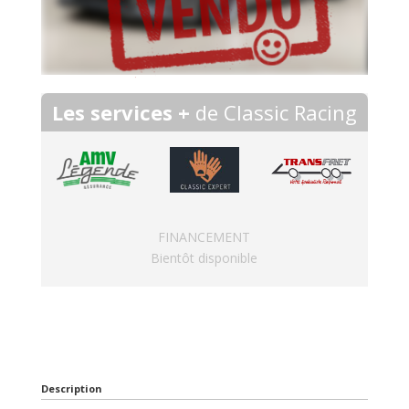
Les services +
de Classic Racing
FINANCEMENT
Bientôt disponible
Description