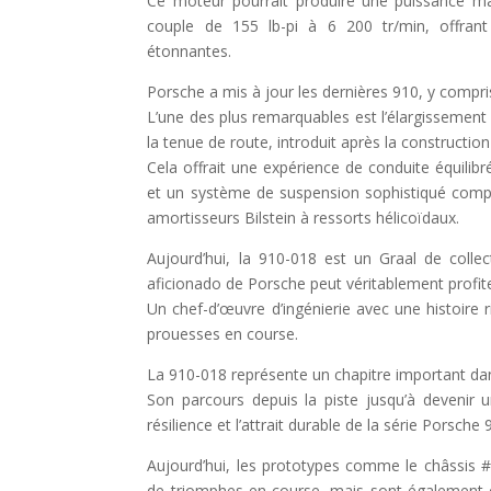
Ce moteur pourrait produire une puissance m
couple de 155 lb-pi à 6 200 tr/min, offrant
étonnantes.
Porsche a mis à jour les dernières 910, y compri
L’une des plus remarquables est l’élargissement 
la tenue de route, introduit après la constructio
Cela offrait une expérience de conduite équilib
et un système de suspension sophistiqué compr
amortisseurs Bilstein à ressorts hélicoïdaux.
Aujourd’hui, la 910-018 est un Graal de collec
aficionado de Porsche peut véritablement profite
Un chef-d’œuvre d’ingénierie avec une histoire r
prouesses en course.
La 910-018 représente un chapitre important dan
Son parcours depuis la piste jusqu’à devenir un
résilience et l’attrait durable de la série Porsche 
Aujourd’hui, les prototypes comme le châssis 
de triomphes en course, mais sont également c