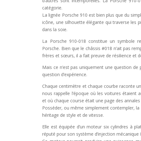
d’autres sont intemporelles. La Porsche 910-
catégorie.
La lignée Porsche 910 est bien plus que du simple
icône, une silhouette élégante qui traverse le
dans la soie.
La Porsche 910-018 constitue un symbole re
Porsche. Bien que le châssis #018 n’ait pas rem
frères et sœurs, il a fait preuve de résilience et
Mais ce n’est pas uniquement une question de 
question d’expérience.
Chaque centimètre et chaque courbe raconte une 
nous rappelle l’époque où les voitures étaient a
et où chaque course était une page des annales d
Posséder, ou même simplement contempler, la P
héritage de style et de vitesse.
Elle est équipée d’un moteur six cylindres à p
réputé pour son système d’injection mécanique