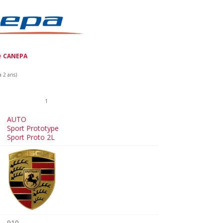
de
CANEPA
a 2 ans)
1
AUTO
Sport Prototype
Sport Proto 2L
910