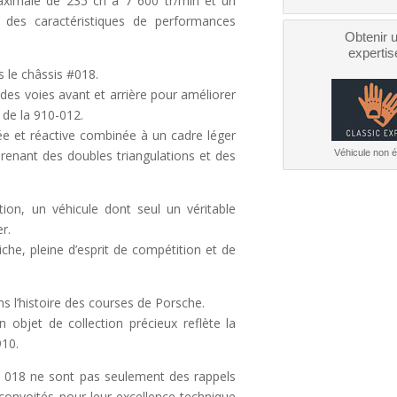
aximale de 235 ch à 7 600 tr/min et un
 des caractéristiques de performances
Obtenir 
expertis
s le châssis #018.
des voies avant et arrière pour améliorer
n de la 910-012.
rée et réactive combinée à un cadre léger
enant des doubles triangulations et des
Véhicule non él
tion, un véhicule dont seul un véritable
r.
iche, pleine d’esprit de compétition et de
s l’histoire des courses de Porsche.
 objet de collection précieux reflète la
910.
# 018 ne sont pas seulement des rappels
onvoités pour leur excellence technique