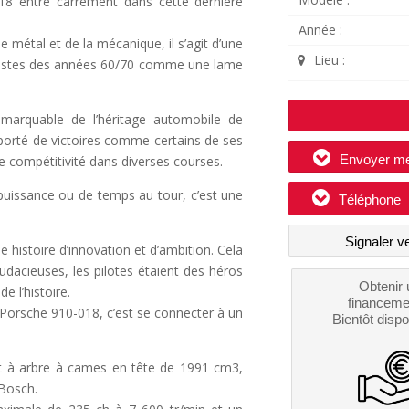
018 entre carrément dans cette dernière
Année :
 métal et de la mécanique, il s’agit d’une
Lieu :
s pistes des années 60/70 comme une lame
marquable de l’héritage automobile de
porté de victoires comme certains de ses
Envoyer m
 de compétitivité dans diverses courses.
puissance ou de temps au tour, c’est une
Téléphone
Signaler v
histoire d’innovation et d’ambition. Cela
udacieuses, les pilotes étaient des héros
Obtenir 
e l’histoire.
financeme
orsche 910-018, c’est se connecter à un
Bientôt dispo
lat à arbre à cames en tête de 1991 cm3,
 Bosch.