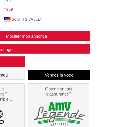
1968
SCOTTS VALLEY
Modifier mon annonce
essage
endu
un
Obtenir un tarif
nt ?
d’assurance?
nible...