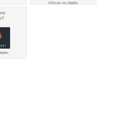
Véhicule non éligible.
une
e?
igible.