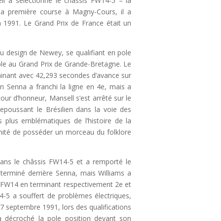
ell a sélectionné le châssis FW14-5 – la
 sa première course à Magny-Cours, il a
 1991. Le Grand Prix de France était un
du design de Newey, se qualifiant en pole
ple au Grand Prix de Grande-Bretagne. Le
minant avec 42,293 secondes d’avance sur
 Senna a franchi la ligne en 4e, mais a
ur d’honneur, Mansell s’est arrêté sur le
repoussant le Brésilien dans la voie des
 plus emblématiques de l’histoire de la
unité de posséder un morceau du folklore
dans le châssis FW14-5 et a remporté le
 terminé derrière Senna, mais Williams a
a FW14 en terminant respectivement 2e et
4-5 a souffert de problèmes électriques,
7 septembre 1991, lors des qualifications
a décroché la pole position devant son