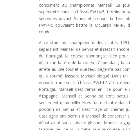
concurrent au championnat Mansell. Le jour
supériorité dans le châssis FW14-5, terminant
secondes devant Senna et prenant la 1ère pla
FW14-5 pouvaient battre la McLaren MP4/6 
coude.
À ce stade du championnat des pilotes 1991, 
séparaient Mansell de Senna et il restait encore
du Portugal, la course s’annonçait bien pour
décroché la tête de la course. Cependant, la ca
arrêté au 29e tour et que l’équipage n’a pas cor
qui a tourné, laissant Mansell bloqué. Dans un é
nouvelle roue sur le châssis FW14-5 à l’extérieur
Portugal, Mansell s’est remis en lice pour le
d’Espagne, Mansell et Senna se sont battus
seulement deux millimètres l’un de l’autre dans la
position de Senna et s’est frayé un chemin ju
Catalogne ont permis à Mansell de conserver s
débattaient sur l’asphalte glissant. Mansell a g
terminé 5e, ce qui signifie que la course au t