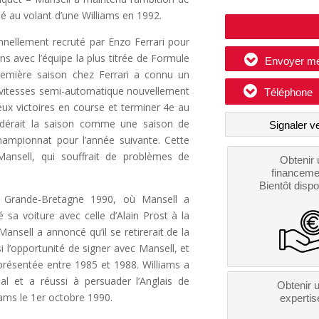
isé au volant d’une Williams en 1992.
onnellement recruté par Enzo Ferrari pour
ns avec l’équipe la plus titrée de Formule
Envoyer m
remière saison chez Ferrari a connu un
e vitesses semi-automatique nouvellement
Téléphone
eux victoires en course et terminer 4e au
sidérait la saison comme une saison de
Signaler v
hampionnat pour l’année suivante. Cette
 Mansell, qui souffrait de problèmes de
Obtenir 
financeme
Bientôt dispo
 Grande-Bretagne 1990, où Mansell a
sa voiture avec celle d’Alain Prost à la
ansell a annoncé qu’il se retirerait de la
i l’opportunité de signer avec Mansell, et
représentée entre 1985 et 1988. Williams a
pal et a réussi à persuader l’Anglais de
Obtenir 
iams le 1er octobre 1990.
expertis