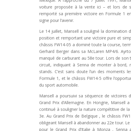
Mexique. À l’approche du 7 juillet 1991, Mans
voiture proposée à la vente ici – et lors de
remporté sa première victoire en Formule 1 en
signe pour l’avenir.
Le 14 juillet, Mansell a souligné la domination 
position et remportant une victoire pure et sim
châssis FW14-05 a dominé toute la course, ter
Gerhard Berger dans sa McLaren MP4/6. Ayrton
manqué de carburant au 58e tour. Lors de son to
circuit, indiquant à Senna de monter à bord, 
stands. C’est sans doute l’un des moments les
Formule 1, et le châssis FW14-5 offre l’opport
du sport automobile.
Mansell a poursuivi sa séquence de victoires 
Grand Prix d’Allemagne. En Hongrie, Mansell a
continué à souligner la nature compétitive de l
3e. Au Grand Prix de Belgique , le châssis FW1
obligeant Mansell à abandonner au 22e tour. Le 
pour le Grand Prix d’Italie à Monza , Senna 