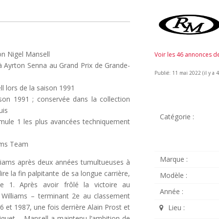
ion Nigel Mansell
Voir les 46 annonces 
à Ayrton Senna au Grand Prix de Grande-
Publié: 11 mai 2022 (il y a 4
ll lors de la saison 1991
ison 1991 ; conservée dans la collection
uis
Catégorie :
mule 1 les plus avancées techniquement
iams Team
Marque :
illiams après deux années tumultueuses à
re la fin palpitante de sa longue carrière,
Modèle :
 1. Après avoir frôlé la victoire au
Année :
 Williams – terminant 2e au classement
et 1987, une fois derrière Alain Prost et
Lieu :
iquet – Mansell a maintenu l’ambition de