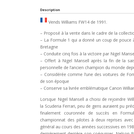
Description
Vends Williams FW14 de 1991.
– Proposé à la vente dans le cadre de la collect
– La Formule 1 qui a donné un coup de pouce 
Bretagne
– Conduite cinq fois à la victoire par Nigel Manse
– Offert à Nigel Mansell après la fin de la sa
personnelle de l’ancien champion du monde dep
– Considérée comme l’une des voitures de For
de son époque
– Conserve sa livrée emblématique Canon Will
Lorsque Nigel Mansell a choisi de rejoindre W
la Scuderia Ferrari, peu de gens auraient pu prédi
finalement couronnée de succès en Formule
championnat des pilotes à deux reprises avec
général au cours des années successives en 1986 
dernièrement derrière son coéquipier, Nelson P