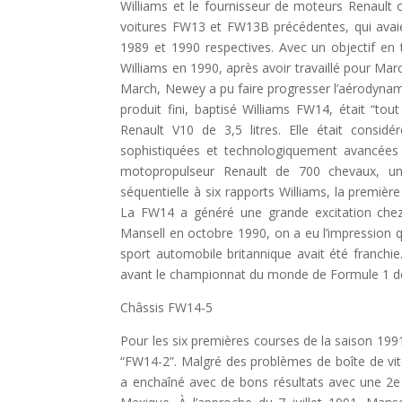
Williams et le fournisseur de moteurs Renault o
voitures FW13 et FW13B précédentes, qui avai
1989 et 1990 respectives. Avec un objectif e
Williams en 1990, après avoir travaillé pour Mar
March, Newey a pu faire progresser l’aérodynami
produit fini, baptisé Williams FW14, était “to
Renault V10 de 3,5 litres. Elle était consid
sophistiquées et technologiquement avancées
motopropulseur Renault de 700 chevaux, un
séquentielle à six rapports Williams, la premièr
La FW14 a généré une grande excitation chez 
Mansell en octobre 1990, on a eu l’impression q
sport automobile britannique avait été franchie
avant le championnat du monde de Formule 1 d
Châssis FW14-5
Pour les six premières courses de la saison 199
“FW14-2”. Malgré des problèmes de boîte de vite
a enchaîné avec de bons résultats avec une 2