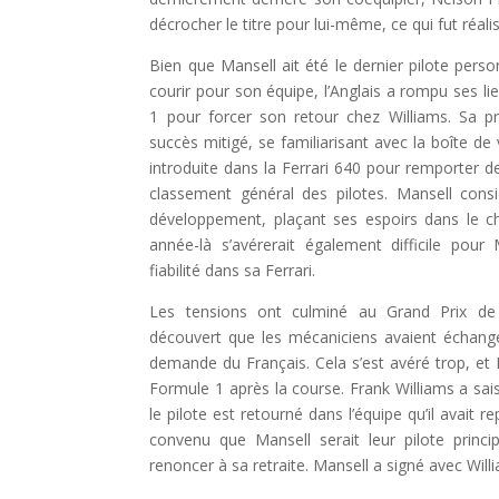
décrocher le titre pour lui-même, ce qui fut réal
Bien que Mansell ait été le dernier pilote pers
courir pour son équipe, l’Anglais a rompu ses lie
1 pour forcer son retour chez Williams. Sa p
succès mitigé, se familiarisant avec la boîte d
introduite dans la Ferrari 640 pour remporter d
classement général des pilotes. Mansell con
développement, plaçant ses espoirs dans le c
année-là s’avérerait également difficile pour
fiabilité dans sa Ferrari.
Les tensions ont culminé au Grand Prix de
découvert que les mécaniciens avaient échangé 
demande du Français. Cela s’est avéré trop, et M
Formule 1 après la course. Frank Williams a sais
le pilote est retourné dans l’équipe qu’il avait 
convenu que Mansell serait leur pilote princi
renoncer à sa retraite. Mansell a signé avec Will