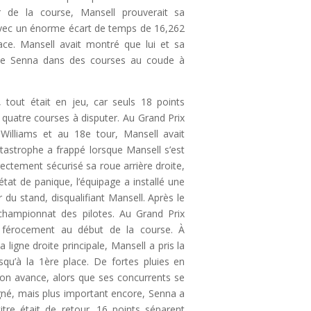
 de la course, Mansell prouverait sa
 avec un énorme écart de temps de 16,262
ce. Mansell avait montré que lui et sa
de Senna dans des courses au coude à
tout était en jeu, car seuls 18 points
 quatre courses à disputer. Au Grand Prix
 Williams et au 18e tour, Mansell avait
tastrophe a frappé lorsque Mansell s’est
rectement sécurisé sa roue arrière droite,
tat de panique, l’équipage a installé une
 du stand, disqualifiant Mansell. Après le
 championnat des pilotes. Au Grand Prix
 férocement au début de la course. À
 ligne droite principale, Mansell a pris la
squ’à la 1ère place. De fortes pluies en
on avance, alors que ses concurrents se
agné, mais plus important encore, Senna a
itre était de retour. 16 points séparent