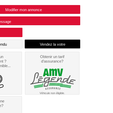
Modifier mon annonce
essage
endu
un
Obtenir un tarif
nt ?
d’assurance?
nible...
Véhicule non éligible.
une
e?