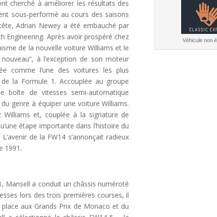
nt cherché à améliorer les résultats des
ent sous-performé au cours des saisons
n tête, Adrian Newey a été embauché par
ch Engineering. Après avoir prospéré chez
Véhicule non él
sme de la nouvelle voiture Williams et le
ut nouveau”, à l’exception de son moteur
érée comme l’une des voitures les plus
 de la Formule 1. Accouplée au groupe
e boîte de vitesses semi-automatique
e du genre à équiper une voiture Williams.
Williams et, couplée à la signature de
u’une étape importante dans l’histoire du
. L’avenir de la FW14 s’annonçait radieux
e 1991.
1, Mansell a conduit un châssis numéroté
sses lors des trois premières courses, il
e place aux Grands Prix de Monaco et du