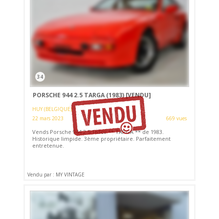
34
PORSCHE 944 2.5 TARGA (1983)
[VENDU]
HUY (BELGIQUE)
22 mars 2023
669 vues
Vends Porsche 944 2.5 163cv ** TARGA ** de 1983.
Historique limpide. 3ème propriétaire. Parfaitement
entretenue.
Vendu par : MY VINTAGE