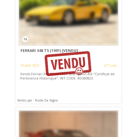
16
FERRARI 348 TS (1991)
[VENDU]
19 août 2023
271 vues
Vends Ferrari 348 TS de 1991. Inscription ASI "Certificat de
Pertinence Historique". INT.CODE: RDS00825
Vendu par : Ruote Da Sogno