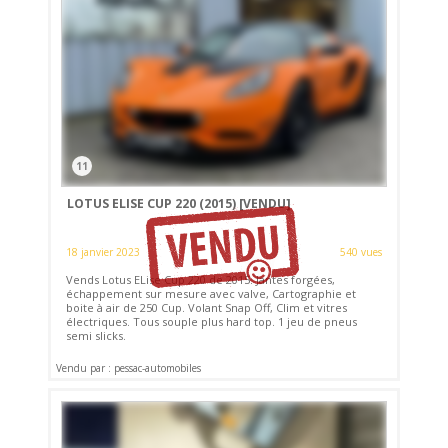
11
LOTUS ELISE CUP 220 (2015)
[VENDU]
18 janvier 2023
540 vues
Vends Lotus ELise Cup 220 de 2015. Jantes forgées,
échappement sur mesure avec valve, Cartographie et
boite à air de 250 Cup. Volant Snap Off, Clim et vitres
électriques. Tous souple plus hard top. 1 jeu de pneus
semi slicks.
Vendu par : pessac-automobiles