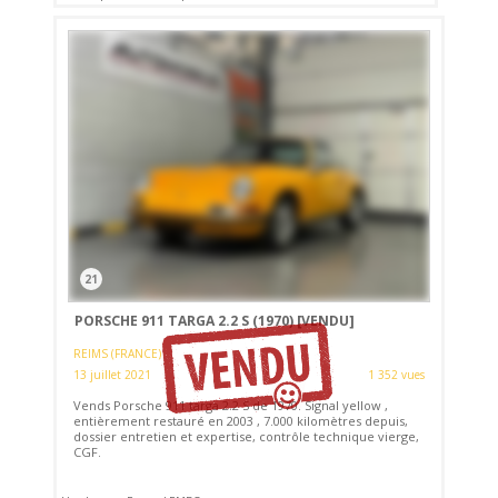
21
PORSCHE 911 TARGA 2.2 S (1970)
[VENDU]
REIMS (FRANCE)
13 juillet 2021
1 352 vues
Vends Porsche 911 targa 2.2 S de 1970. Signal yellow ,
entièrement restauré en 2003 , 7.000 kilomètres depuis,
dossier entretien et expertise, contrôle technique vierge,
CGF.