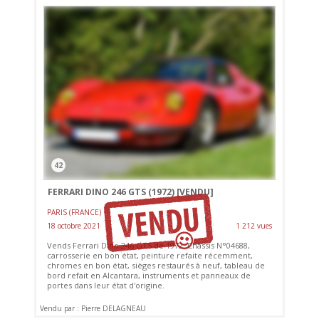
42
FERRARI DINO 246 GTS (1972)
[VENDU]
PARIS (FRANCE)
18 octobre 2021
1 212 vues
Vends Ferrari Dino 246 GTS de 1972. Châssis N°04688,
carrosserie en bon état, peinture refaite récemment,
chromes en bon état, sièges restaurés à neuf, tableau de
bord refait en Alcantara, instruments et panneaux de
portes dans leur état d'origine.
Vendu par : Pierre DELAGNEAU