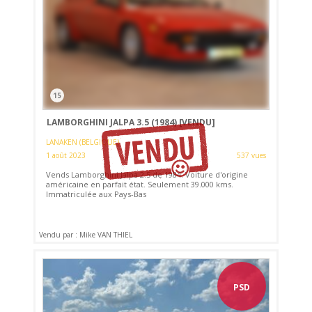
15
LAMBORGHINI JALPA 3.5 (1984)
[VENDU]
LANAKEN (BELGIQUE)
1 août 2023
537 vues
Vends Lamborghini Jalpa 2.5 de 1984. Voiture d'origine
américaine en parfait état. Seulement 39.000 kms.
Immatriculée aux Pays-Bas
Vendu par : Mike VAN THIEL
PSD