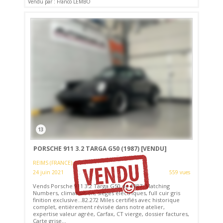
Vendu par : Franco LEMBO
13
PORSCHE 911 3.2 TARGA G50 (1987)
[VENDU]
REIMS (FRANCE)
24 juin 2021
559 vues
Vends Porsche 911 3.2 Targa G50 de 1987. Matching
Numbers, climatisation, sièges électriques, full cuir gris
finition exclusive...82.272 Miles certifiés avec historique
complet, entièrement révisée dans notre atelier,
expertise valeur agrée, Carfax, CT vierge, dossier factures,
Carte grise...