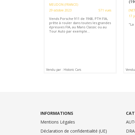
(19
MEUDON (FRANCE)
29 octobre 2023
571 vues
(NE
17 j
Vends Porsche 911 de 1968, PTH FIA,
prête à rouler dans toutes les grandes
"La
épreuves FIA, au Mans Classic ou au
Tour Auto par exemple...
Vendu par : Historic Cars
Vendu 
INFORMATIONS
CAT
Mentions Légales
AUT
Déclaration de confidentialité (UE)
DRA