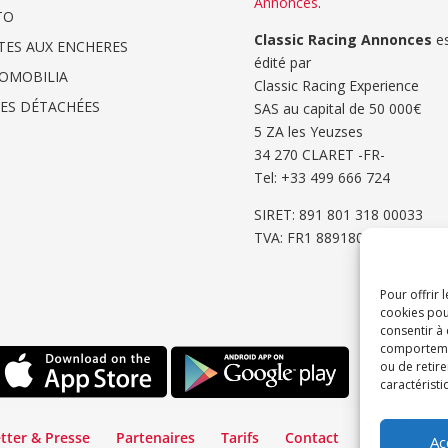
Annonces
.
TO
Classic Racing Annonces
es
TES AUX ENCHERES
édité par
OMOBILIA
Classic Racing Experience
CES DÉTACHÉES
SAS au capital de 50 000€
5 ZA les Yeuzses
34 270 CLARET -FR-
Tel: ‭+33 499 666 724‬
SIRET: 891 801 318 00033
TVA: FR1 8891801318
Pour offrir 
cookies pou
consentir à
comportement
ou de retire
caractéristi
tter & Presse
Partenaires
Tarifs
Contact
Espace Cli
Ac