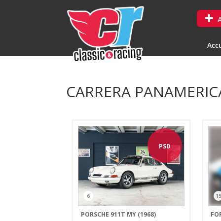
A
Accu
CARRERA PANAMERI
PSD
6
1
PORSCHE 911T MY (1968)
FO