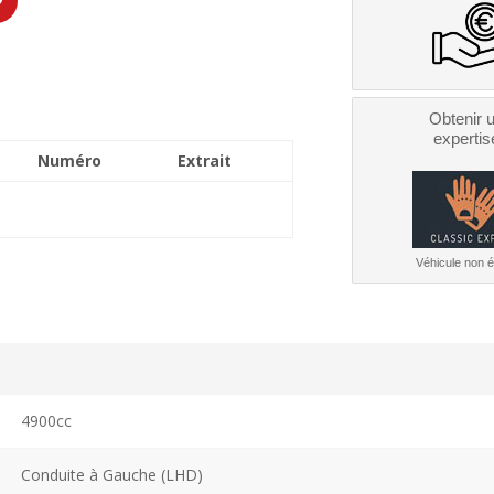
Obtenir 
expertis
Numéro
Extrait
Véhicule non él
4900cc
Conduite à Gauche (LHD)