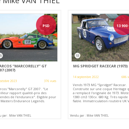
e Mike VAN THIEL
PSD
13 900
5
13
ARCOS “MARCORELLY” GT
MG SPRIDGET RACECAR (1973)
07 (2007)
14 septembre 2022
686 
octobre 2023
376 vues
Vends 1973 MG “Spridget” Racecar.
rcos "Marcorelly" GT 2007 . "Le
Construite sur une coque Heritage q
illeur rapport qualité-prix des
a remplacé l'originale de 1973. Mote
gendes de l'endurance". Eligible pour
1380 cm3 130cv. 680 Kg. Très rapide 
s Masters Endurance Legends.
fiable. Immatriculation routière UK 
 par : Mike VAN THIEL
Vendu par : Mike VAN THIEL