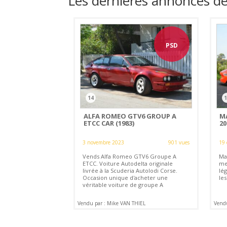
Les dernières annonces d
PSD
14
1
ALFA ROMEO GTV6 GROUP A
M
ETCC CAR (1983)
20
3 novembre 2023
901 vues
19 
Vends Alfa Romeo GTV6 Groupe A
Ma
ETCC. Voiture Autodelta originale
me
livrée à la Scuderia Autolodi Corse.
lé
Occasion unique d'acheter une
le
véritable voiture de groupe A
Vendu par : Mike VAN THIEL
Vendu