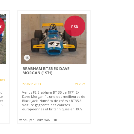
€
PSD
15
BRABHAM BT35 EX DAVE
MORGAN (1971)
vues
22 août 2023
679 vues
ui
Vends F2 Brabham BT 35 de 1971 Ex
ur
Dave Morgan. "L'une des meilleures de
et
Black Jack. Numéro de châssis BT35-8.
V5
Voiture gagnante des courses
européennes et britanniques en 1972
Vendu par : Mike VAN THIEL