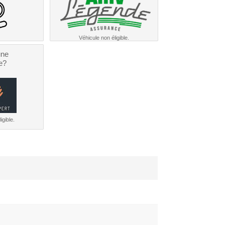
Véhicule non éligible.
une
e?
igible.