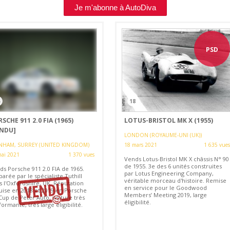
Je m'abonne à AutoDiva
PSD
5
18
SCHE 911 2.0 FIA (1965)
LOTUS-BRISTOL MK X (1955)
ENDU]
LONDON (ROYAUME-UNI (UK))
NHAM, SURREY (UNITED KINGDOM)
18 mars 2021
1 635 vues
mai 2021
1 370 vues
Vends Lotus-Bristol MK X châssis N° 90
de 1955. 3e des 6 unités construites
ds Porsche 911 2.0 FIA de 1965.
par Lotus Engineering Company,
arée par le spécialiste Tuthill
véritable morceau d'histoire. Remise
s l'Oxfordshire, UK. Réputation
en service pour le Goodwood
uise en 2018 et 2019 en Porsche
Members’ Meeting 2019, large
Cup de Peter Auto, voiture très
éligibilité.
ormante, très large éligibilité.