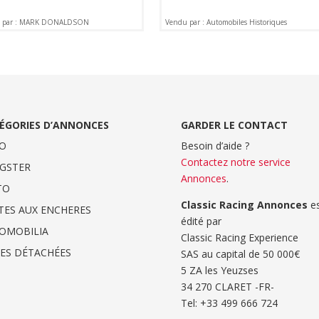
 par : MARK DONALDSON
Vendu par : Automobiles Historiques
ÉGORIES D’ANNONCES
GARDER LE CONTACT
O
Besoin d’aide ?
Contactez notre service
GSTER
Annonces
.
TO
Classic Racing Annonces
es
TES AUX ENCHERES
édité par
OMOBILIA
Classic Racing Experience
CES DÉTACHÉES
SAS au capital de 50 000€
5 ZA les Yeuzses
34 270 CLARET -FR-
Tel: ‭+33 499 666 724‬