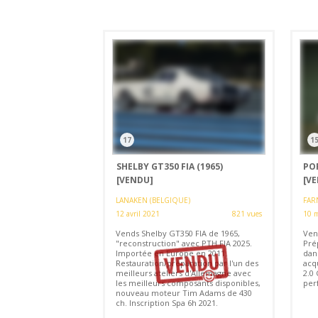
17
1
SHELBY GT350 FIA (1965)
POR
[VENDU]
[V
LANAKEN (BELGIQUE)
FAR
12 avril 2021
821 vues
10 
Vends Shelby GT350 FIA de 1965,
Ven
"reconstruction" avec PTH FIA 2025.
Prép
Importée en Europe en 2011.
dan
Restauration/préparation par l'un des
acq
meilleurs ateliers d'Allemagne avec
2.0 
les meilleurs composants disponibles,
perf
nouveau moteur Tim Adams de 430
ch. Inscription Spa 6h 2021.