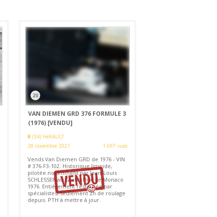
20
VAN DIEMEN GRD 376 FORMULE 3
(1976)
[VENDU]
(34) HéRAULT
28 novembre 2021
1 697 vues
Vends Van Diemen GRD de 1976 - VIN
# 376-F3-102. Historique limpide,
pilotée notamment par Jean-Louis
SCHLESSER au Grand Prix de Monaco
1976. Entièrement restaurée par
spécialistes, seulement 2h de roulage
depuis. PTH à mettre à jour.