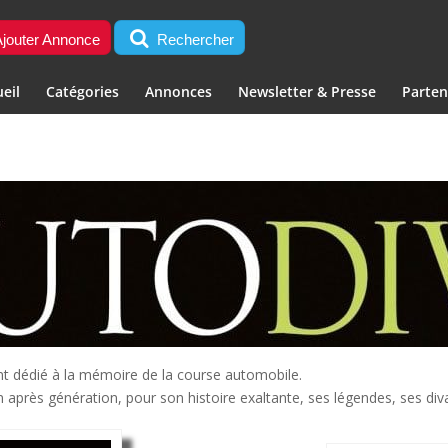
jouter Annonce
Rechercher
eil
Catégories
Annonces
Newsletter & Presse
Parten
nt dédié à la mémoire de la course automobile.
n après génération, pour son histoire exaltante, ses légendes, ses div