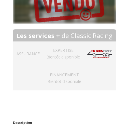
Les services +
de Classic Racing
EXPERTISE
ASSURANCE
Bientôt disponible
FINANCEMENT
Bientôt disponible
Description