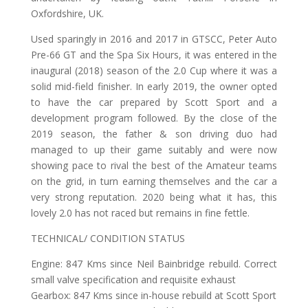
Oxfordshire, UK.
Used sparingly in 2016 and 2017 in GTSCC, Peter Auto
Pre-66 GT and the Spa Six Hours, it was entered in the
inaugural (2018) season of the 2.0 Cup where it was a
solid mid-field finisher. In early 2019, the owner opted
to have the car prepared by Scott Sport and a
development program followed. By the close of the
2019 season, the father & son driving duo had
managed to up their game suitably and were now
showing pace to rival the best of the Amateur teams
on the grid, in turn earning themselves and the car a
very strong reputation. 2020 being what it has, this
lovely 2.0 has not raced but remains in fine fettle.
TECHNICAL/ CONDITION STATUS
Engine: 847 Kms since Neil Bainbridge rebuild. Correct
small valve specification and requisite exhaust
Gearbox: 847 Kms since in-house rebuild at Scott Sport