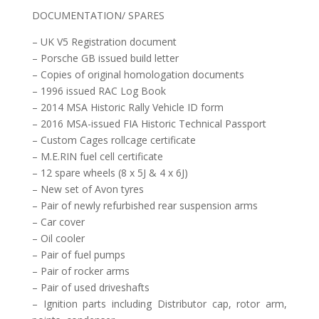
DOCUMENTATION/ SPARES
– UK V5 Registration document
– Porsche GB issued build letter
– Copies of original homologation documents
– 1996 issued RAC Log Book
– 2014 MSA Historic Rally Vehicle ID form
– 2016 MSA-issued FIA Historic Technical Passport
– Custom Cages rollcage certificate
– M.E.RIN fuel cell certificate
– 12 spare wheels (8 x 5J & 4 x 6J)
– New set of Avon tyres
– Pair of newly refurbished rear suspension arms
– Car cover
– Oil cooler
– Pair of fuel pumps
– Pair of rocker arms
– Pair of used driveshafts
– Ignition parts including Distributor cap, rotor arm,