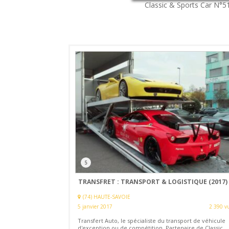
Classic & Sports Car
N°5
5
TRANSFRET : TRANSPORT & LOGISTIQUE (2017)
(74) HAUTE-SAVOIE
5 janvier 2017
2 390 v
Transfert Auto, le spécialiste du transport de véhicule
d'exception ou de compétition. Partenaire de Classic