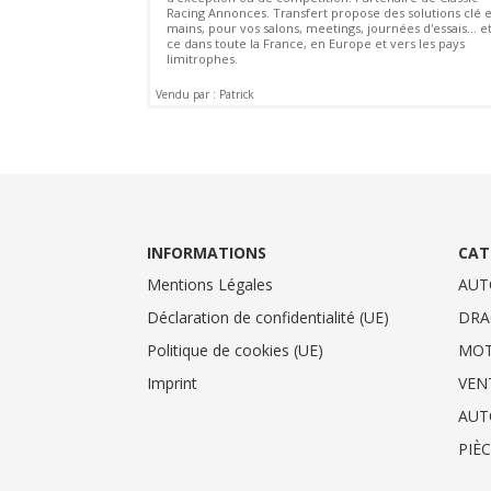
Racing Annonces. Transfert propose des solutions clé 
mains, pour vos salons, meetings, journées d'essais... e
ce dans toute la France, en Europe et vers les pays
limitrophes.
Vendu par : Patrick
INFORMATIONS
CAT
Mentions Légales
AUT
Déclaration de confidentialité (UE)
DRA
Politique de cookies (UE)
MO
Imprint
VEN
AUT
PIÈ