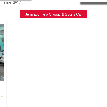
1
Février 2017
Je m'abonne à Classic & Sports Car
ues