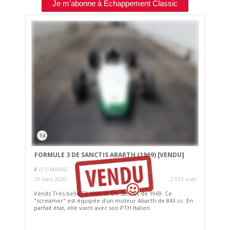
Je m'abonne à Echappement Classic
14
FORMULE 3 DE SANCTIS ABARTH (1969)
[VENDU]
(51) MARNE
29 mars 2020
2 513 vues
Vends Très belle F3 1000 cc De Sanctis de 1969. Ce
"screamer" est équipée d'un moteur Abarth de 843 cc. En
parfait état, elle vient avec son PTH Italien.