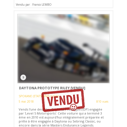
Vendu par : Franco LEMBO
9
DAYTONA PROTOTYPE RILEY
[VENDU]
SPOKANE (ETATS-UNIS (USA))
5 mai 2018
810 vues
Vends l'une des Riley Daytona Prototypes (DP) engagée
par 'Level 5 Motorsports'. Cette voiture qui a terminé 3
ème en 2010 est aujourd'hui intégralement préparée et
prête à être engagée à Daytona ou Sebring Classic, ou
encore dans la série Masters Endurance Legends.