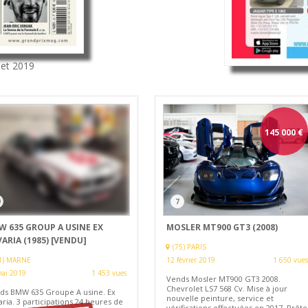
llet 2019
145 000
€
9
7
W 635 GROUP A USINE EX
MOSLER MT900 GT3 (2008)
ARIA (1985)
[VENDU]
(75) PARIS
1) MARNE
12 février 2019
1 650 vues
mai 2019
1 453 vues
Vends Mosler MT900 GT3 2008.
Chevrolet LS7 568 Cv. Mise à jour
ds BMW 635 Groupe A usine. Ex
nouvelle peinture, service et
ria. 3 participations 24 heures de
vérifications effectuées en 2017. Prête