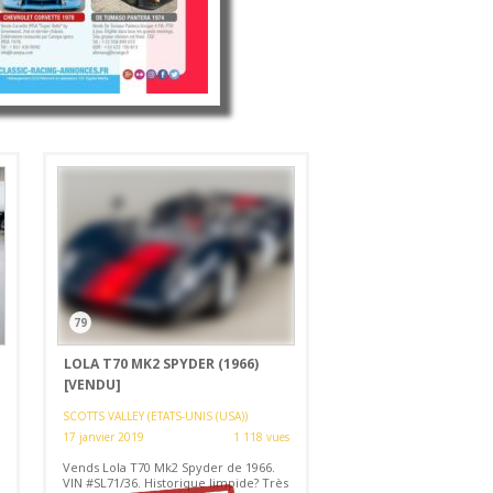
79
LOLA T70 MK2 SPYDER (1966)
[VENDU]
SCOTTS VALLEY (ETATS-UNIS (USA))
17 janvier 2019
1 118 vues
Vends Lola T70 Mk2 Spyder de 1966.
VIN #SL71/36. Historique limpide? Très