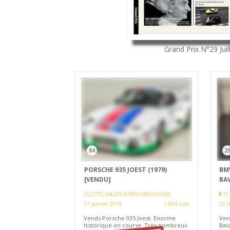
Grand Prix
N°29
Jui
84
2
PORSCHE 935 JOEST (1979)
BM
[VENDU]
BAV
SCOTTS VALLEY (ETATS-UNIS (USA))
(5
17 janvier 2019
1 894 vues
22 
Vends Porsche 935 Joest. Enorme
Ven
historique en course. Très nombreux
Bava