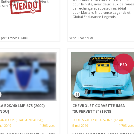
. Entièrement restaurée. Vient
pour la piste, avec deux jeux de roues
c son PTH.
de rechange et accessoires, idéal
pour Masters Endurance Legends et
Global Endurance Legends.
 par : Franco LEMBO
Vendu par : MMC
PSD
2
64
A B2K/40 LMP 675 (2000)
CHEVROLET CORVETTE IMSA
ENDU]
“SUPERVETTE” (1978)
ANAPOLIS (ETATS-UNIS (USA))
SCOTTS VALLEY (ETATS-UNIS (USA))
mai 2019
1 303 vues
5 mai 2019
1 703 vues
ds Lola B2K/40 Chassis #HU5. Cette
Vends Corvette IMSA "Super Vette" by