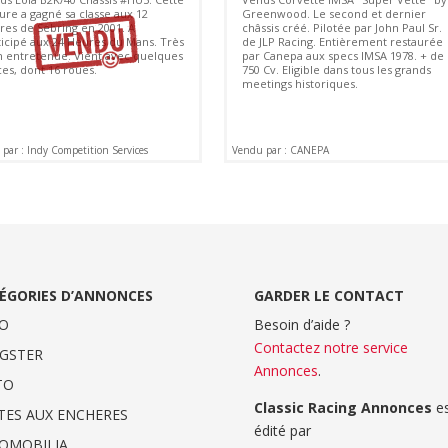
ure a gagné sa classe aux 12
Greenwood. Le second et dernier
res de Sebring en 2001. A
châssis créé. Pilotée par John Paul Sr.
ticipé aux 24 Heures du Mans. Très
de JLP Racing. Entièrement restaurée
n entretenue. Vient avec quelques
par Canepa aux specs IMSA 1978. + de
ces, dont 16 roues.
750 Cv. Eligible dans tous les grands
meetings historiques.
par : Indy Competition Services
Vendu par : CANEPA
ÉGORIES D’ANNONCES
GARDER LE CONTACT
O
Besoin d’aide ?
Contactez notre service
GSTER
Annonces
.
TO
Classic Racing Annonces
es
TES AUX ENCHERES
édité par
OMOBILIA