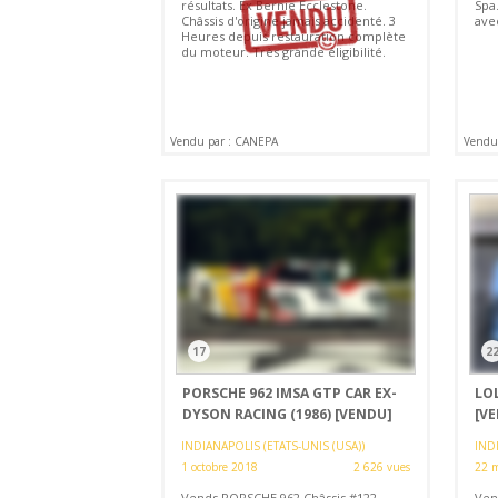
résultats. Ex Bernie Ecclestone.
Spa
Châssis d'origine jamais accidenté. 3
ave
Heures depuis restauration complète
du moteur. Très grande éligibilité.
Vendu par : CANEPA
Vendu
17
2
PORSCHE 962 IMSA GTP CAR EX-
LOL
DYSON RACING (1986)
[VENDU]
[V
INDIANAPOLIS (ETATS-UNIS (USA))
INDI
1 octobre 2018
2 626 vues
22 
Vends PORSCHE 962 Châssis #122
Ven