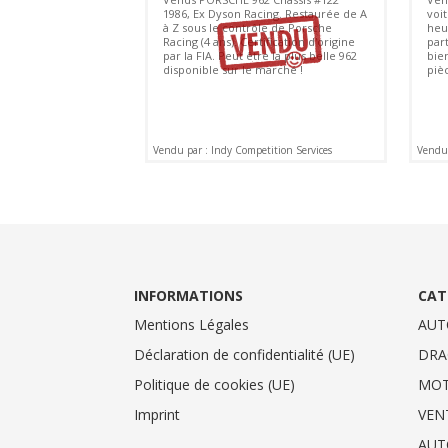
1986, Ex Dyson Racing. Restaurée de A
voit
à Z sous le contrôle de Porsche
heu
Racing (4 ans). Certification d'origine
par
par la FIA. Peut être la plus belle 962
bie
disponible sur le marché !
piè
Vendu par : Indy Competition Services
Vendu 
INFORMATIONS
CAT
Mentions Légales
AUT
Déclaration de confidentialité (UE)
DRA
Politique de cookies (UE)
MO
Imprint
VEN
AUT