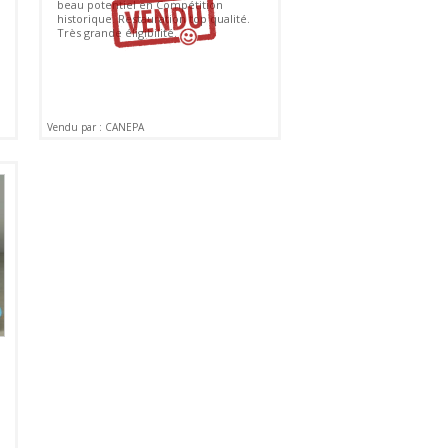
beau potentiel en Compétition
historique. Restauration top qualité.
Très grande éligibilité.
Vendu par : CANEPA