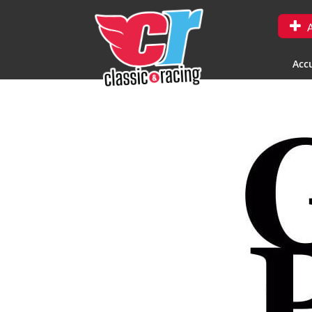
A
Accu