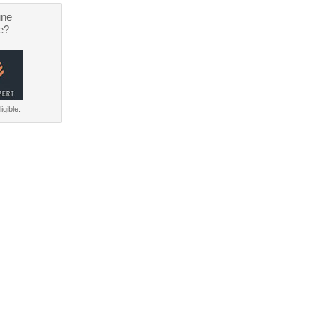
une
e?
igible.