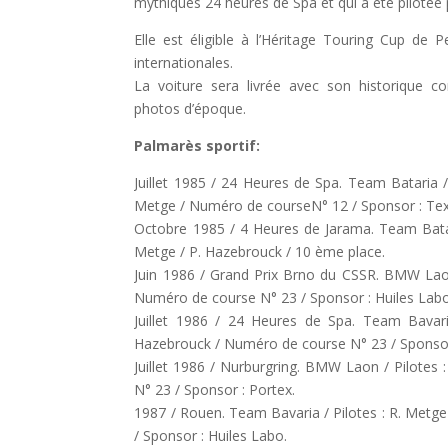
mythiques 24 heures de Spa et qui a été pilotée p
Elle est éligible à l’Héritage Touring Cup de 
internationales.
La voiture sera livrée avec son historique co
photos d’époque.
Palmarès sportif:
Juillet 1985 / 24 Heures de Spa. Team Bataria / 
Metge / Numéro de courseN° 12 / Sponsor : Tex
Octobre 1985 / 4 Heures de Jarama. Team Batar
Metge / P. Hazebrouck / 10 ème place.
Juin 1986 / Grand Prix Brno du CSSR. BMW Laon
Numéro de course N° 23 / Sponsor : Huiles La
Juillet 1986 / 24 Heures de Spa. Team Bavari
Hazebrouck / Numéro de course N° 23 / Sponsor
Juillet 1986 / Nurburgring. BMW Laon / Pilotes
N° 23 / Sponsor : Portex.
1987 / Rouen. Team Bavaria / Pilotes : R. Metge
/ Sponsor : Huiles Labo.