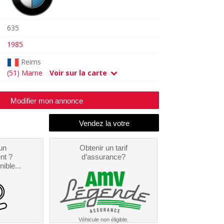
635
1985
Reims
(51) Marne
Voir sur la carte
Modifier mon annonce
un
Obtenir un tarif
nt ?
d’assurance?
nible...
Véhicule non éligible.