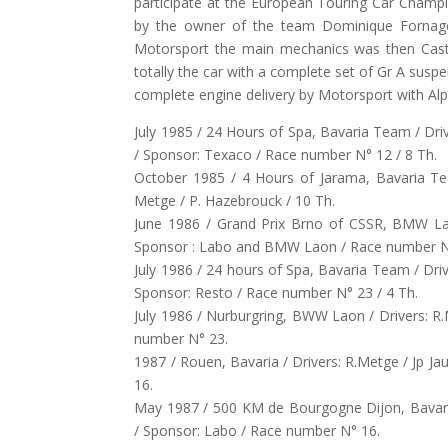
participate at the European Touring Car Champio
by the owner of the team Dominique Fornag
Motorsport the main mechanics was then Cast
totally the car with a complete set of Gr A susp
complete engine delivery by Motorsport with Alp
July 1985 / 24 Hours of Spa, Bavaria Team / Driv
/ Sponsor: Texaco / Race number N° 12 / 8 Th.
October 1985 / 4 Hours of Jarama, Bavaria Te
Metge / P. Hazebrouck / 10 Th.
June 1986 / Grand Prix Brno of CSSR, BMW La
Sponsor : Labo and BMW Laon / Race number N
July 1986 / 24 hours of Spa, Bavaria Team / Dri
Sponsor: Resto / Race number N° 23 / 4 Th.
July 1986 / Nurburgring, BWW Laon / Drivers: R.
number N° 23.
1987 / Rouen, Bavaria / Drivers: R.Metge / Jp J
16.
May 1987 / 500 KM de Bourgogne Dijon, Bavaria
/ Sponsor: Labo / Race number N° 16.