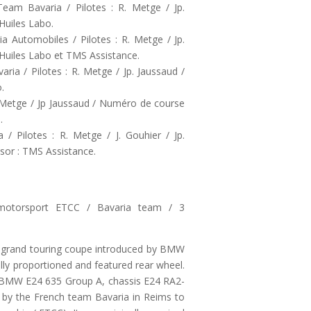
am Bavaria / Pilotes : R. Metge / Jp.
Huiles Labo.
a Automobiles / Pilotes : R. Metge / Jp.
Huiles Labo et TMS Assistance.
ia / Pilotes : R. Metge / Jp. Jaussaud /
.
R. Metge / Jp Jaussaud / Numéro de course
.
 Pilotes : R. Metge / J. Gouhier / Jp.
or : TMS Assistance.
otorsport ETCC / Bavaria team / 3
 grand touring coupe introduced by BMW
ally proportioned and featured rear wheel.
al BMW E24 635 Group A, chassis E24 RA2-
5 by the French team Bavaria in Reims to