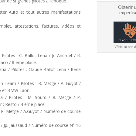
ar de si grands pilotes à l’époque.
Obtenir 
Peter Auto et tout autres manifestations
expertis
mplet, attestations, factures, vidéos et
Véhicule non él
Pilotes : C. Ballot-Lena / Jc Andruet / R.
aco / 8 ème place.
ia / Pilotes : Claude Ballot Lena / René
 Team / Pilotes : R. Metge / A. Guyot /
bo et BMW Laon.
a / Pilotes : M. Sourd / R. Metge / P.
 : Resto / 4 ème place.
 : R. Metge / A.Guyot / Numéro de course
 / Jp. Jaussaud / Numéro de course N° 16