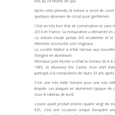
fois au 24 heures de Spa.
Après cette période, la voiture a cessé de courir
quelques épreuves de circuit pour gentlemen.
C’est en très bon état de conservation et sans 
2014 en France. Sa restauration a démarrée en 
La voiture n’avait jamais été accidentée et la 
éléments structurels sont originaux.
La société Matter a refait l‘arceau aux nouvelle
d’origine en aluminium.
Monsieur José Rocher a refait le moteur de A à 
1985, et Monsieur Eric Castel, mon chef d’at
participé à la restauration de l’auto 33 ans après
C’est une très belle histoire pour une très be
limpide. Les plaques en aluminium typique de 
sous le tableau de bord.
L’usine ayant produit environ quatre vingt dix e
635, c’est une occasion unique d’acquérir une