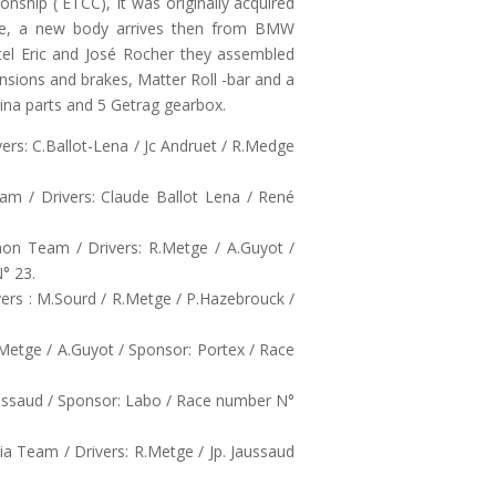
nship ( ETCC), It was originally acquired
e, a new body arrives then from BMW
el Eric and José Rocher they assembled
ensions and brakes, Matter Roll -bar and a
ina parts and 5 Getrag gearbox.
ers: C.Ballot-Lena / Jc Andruet / R.Medge
am / Drivers: Claude Ballot Lena / René
on Team / Drivers: R.Metge / A.Guyot /
° 23.
vers : M.Sourd / R.Metge / P.Hazebrouck /
Metge / A.Guyot / Sponsor: Portex / Race
aussaud / Sponsor: Labo / Race number N°
 Team / Drivers: R.Metge / Jp. Jaussaud