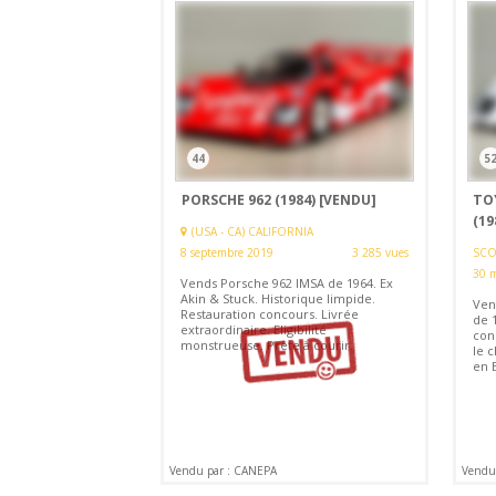
44
5
PORSCHE 962 (1984)
[VENDU]
TO
(19
(USA - CA) CALIFORNIA
8 septembre 2019
3 285 vues
SCOT
30 m
Vends Porsche 962 IMSA de 1964. Ex
Akin & Stuck. Historique limpide.
Ven
Restauration concours. Livrée
de 
extraordinaire. Eligibilité
con
monstrueuse. Prête à courir.
le c
en 
Vendu par : CANEPA
Vendu