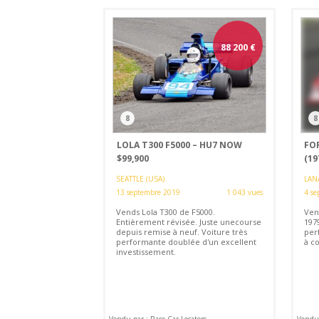
88 200
€
8
8
LOLA T300 F5000 – HU7 NOW
FO
$99,900
(19
SEATTLE (USA)
LAN
13 septembre 2019
1 043 vues
4 se
Vends Lola T300 de F5000.
Ven
Entièrement révisée. Juste unecourse
197
depuis remise à neuf. Voiture très
per
performante doublée d'un excellent
à co
investissement.