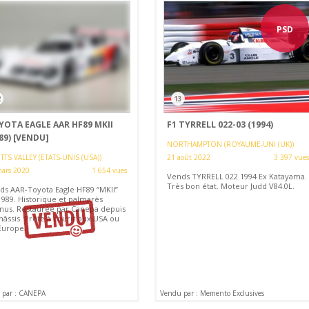
PSD
2
13
YOTA EAGLE AAR HF89 MKII
F1 TYRRELL 022-03 (1994)
89)
[VENDU]
NORTHAMPTON (ROYAUME-UNI (UK))
TS VALLEY (ETATS-UNIS (USA))
21 août 2022
3 397 vues
ars 2020
1 654 vues
Vends TYRRELL 022 1994 Ex Katayama.
Très bon état. Moteur Judd V84.0L.
ds AAR-Toyota Eagle HF89 “MKII”
1989. Historique et palmarès
nus. Restaurée par Canepa depuis
hâssis. Prête à courir aux USA ou
Europe.
 par : CANEPA
Vendu par : Memento Exclusives