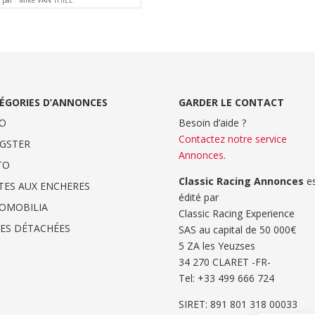
par : Mike VAN THIEL
ÉGORIES D’ANNONCES
GARDER LE CONTACT
O
Besoin d’aide ?
Contactez notre service
GSTER
Annonces
.
TO
Classic Racing Annonces
es
TES AUX ENCHERES
édité par
OMOBILIA
Classic Racing Experience
CES DÉTACHÉES
SAS au capital de 50 000€
5 ZA les Yeuzses
34 270 CLARET -FR-
Tel: ‭+33 499 666 724‬
SIRET: 891 801 318 00033