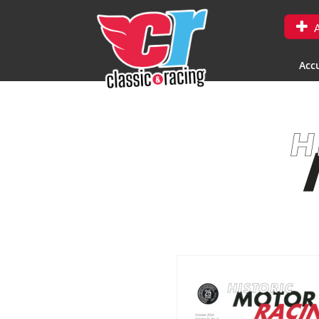
A
Accu