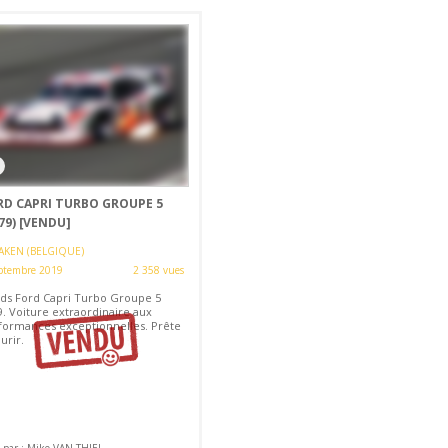
RD CAPRI TURBO GROUPE 5
79)
[VENDU]
AKEN (BELGIQUE)
ptembre 2019
2 358 vues
ds Ford Capri Turbo Groupe 5
9. Voiture extraordinaire aux
formances exceptionnelles. Prête
urir.