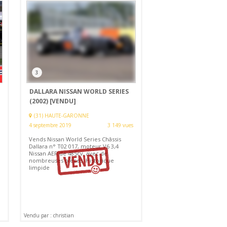
3
DALLARA NISSAN WORLD SERIES
(2002)
[VENDU]
(31) HAUTE-GARONNE
4 septembre 2019
3 149 vues
Vends Nissan World Series Châssis
Dallara n° T02 017, moteur V6 3,4
Nissan AER de 485cv, avec de
nombreuses pièces. Historique
limpide
Vendu par : christian