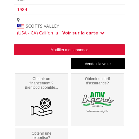
1984
SCOTTS VALLEY
(USA - CA) California
Voir sur la carte
Modifier mon annonce
Obtenir un
Obtenir un tarif
financement ?
d’assurance?
Bientôt disponible...
Véhicule non éligible.
Obtenir une
expertise?