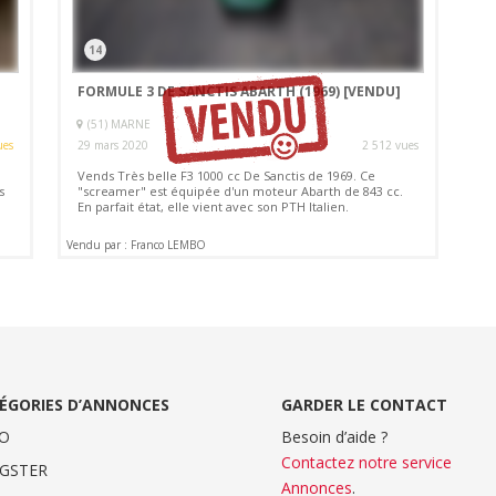
14
FORMULE 3 DE SANCTIS ABARTH (1969)
[VENDU]
(51) MARNE
ues
29 mars 2020
2 512 vues
A
Vends Très belle F3 1000 cc De Sanctis de 1969. Ce
s
"screamer" est équipée d'un moteur Abarth de 843 cc.
En parfait état, elle vient avec son PTH Italien.
Vendu par : Franco LEMBO
ÉGORIES D’ANNONCES
GARDER LE CONTACT
O
Besoin d’aide ?
Contactez notre service
GSTER
Annonces
.