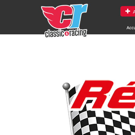
A
Accu