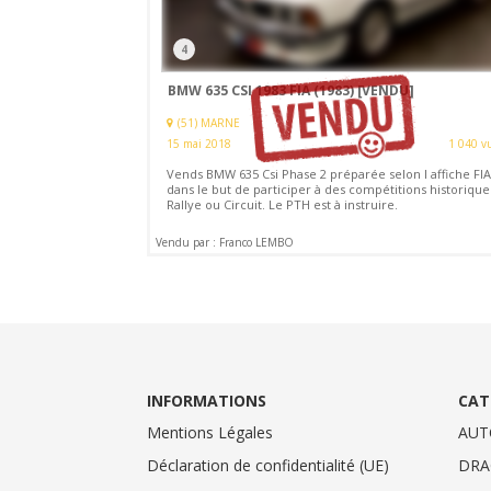
4
BMW 635 CSI 1983 FIA (1983)
[VENDU]
(51) MARNE
15 mai 2018
1 040 v
Vends BMW 635 Csi Phase 2 préparée selon l affiche FI
dans le but de participer à des compétitions historique
Rallye ou Circuit. Le PTH est à instruire.
Vendu par : Franco LEMBO
INFORMATIONS
CAT
Mentions Légales
AUT
Déclaration de confidentialité (UE)
DRA