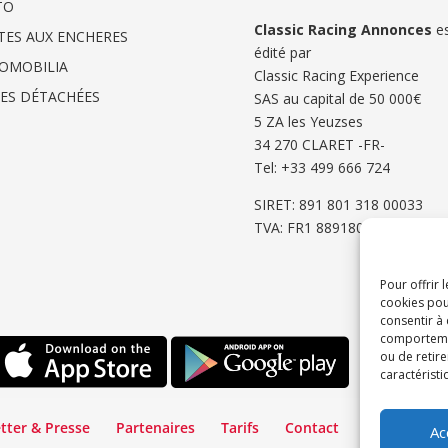
TO
Classic Racing Annonces
es
TES AUX ENCHERES
édité par
OMOBILIA
Classic Racing Experience
CES DÉTACHÉES
SAS au capital de 50 000€
5 ZA les Yeuzses
34 270 CLARET -FR-
Tel: ‭+33 499 666 724‬
SIRET: 891 801 318 00033
TVA: FR1 8891801318
Pour offrir 
cookies pou
consentir à
comportement
ou de retire
caractéristi
tter & Presse
Partenaires
Tarifs
Contact
Espace Cli
Ac