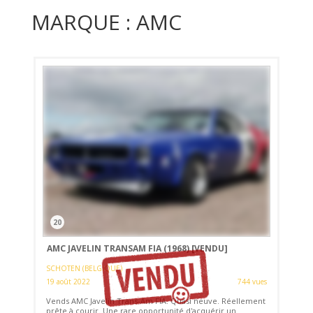
MARQUE : AMC
20
AMC JAVELIN TRANSAM FIA (1968)
[VENDU]
SCHOTEN (BELGIQUE)
19 août 2022
744 vues
Vends AMC Javelin Trans-Am FIA. Quasi neuve. Réellement
prête à courir. Une rare opportunité d'acquérir un