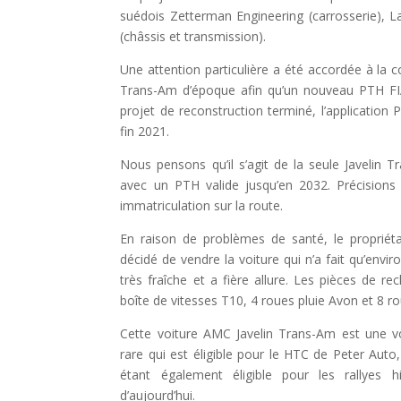
suédois Zetterman Engineering (carrosserie), 
(châssis et transmission).
Une attention particulière a été accordée à la c
Trans-Am d’époque afin qu’un nouveau PTH FIA
projet de reconstruction terminé, l’application
fin 2021.
Nous pensons qu’il s’agit de la seule Javelin
avec un PTH valide jusqu’en 2032. Précisions
immatriculation sur la route.
En raison de problèmes de santé, le propriét
décidé de vendre la voiture qui n’a fait qu’envir
très fraîche et a fière allure. Les pièces de r
boîte de vitesses T10, 4 roues pluie Avon et 8 
Cette voiture AMC Javelin Trans-Am est une vo
rare qui est éligible pour le HTC de Peter Auto
étant également éligible pour les rallyes h
d’aujourd’hui.