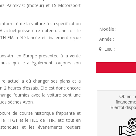
Lars Palmkvist (moteur) et TS Motorsport
onformité de la voiture à sa spécification
Modèle :
 actuel puisse être obtenu. Une fois le
 PTH FIA a été lancée et finalement reçue
Année :
Lieu :
 Trans-Am en Europe présentée à la vente
 aussi qu’elle a également toujours son
aire actuel a dû changer ses plans et a
on 2 heures d’essais. Elle est donc encore
echange fournies avec la voiture sont une
Obtenir 
roues sèches Avon.
financeme
Bientôt dispo
iture de course historique frappante et
, le HTGT et le HEC de FHR, etc. tout en
istoriques et les événements routiers