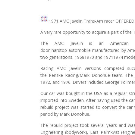
1971 AMC Javelin Trans-Am racer OFFERED f
A very rare opportunity to acquire a part of the 
The AMC Javelin is an American front
door hardtop automobile manufactured by Ame
two generations, 19681970 and 19711974 mode
Racing AMC Javelin versions competed succ
the Penske Racing/Mark Donohue team. The Ja
1972, and 1976. Drivers included George Follm
Our car was bought in the USA as a regular str
imported into Sweden. After having used the ca
rebuild project was started to convert the car 
period by Mark Donohue.
The rebuild project took several years and wa
Engineering (bodywork), Lars Palmkvist (engin