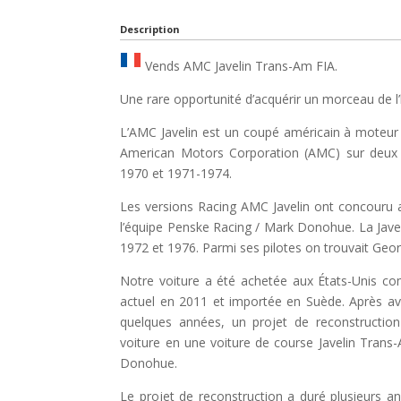
Description
Vends AMC Javelin Trans-Am FIA.
Une rare opportunité d’acquérir un morceau de l’
L’AMC Javelin est un coupé américain à moteur a
American Motors Corporation (AMC) sur deux 
1970 et 1971-1974.
Les versions Racing AMC Javelin ont concouru 
l’équipe Penske Racing / Mark Donohue. La Javel
1972 et 1976. Parmi ses pilotes on trouvait Ge
Notre voiture a été achetée aux États-Unis com
actuel en 2011 et importée en Suède. Après avoi
quelques années, un projet de reconstruction
voiture en une voiture de course Javelin Trans
Donohue.
Le projet de reconstruction a duré plusieurs ann