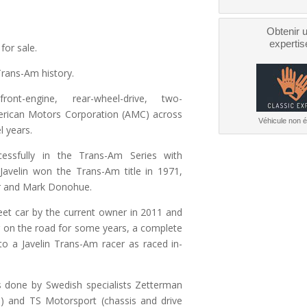
Obtenir 
expertis
or sale.
Trans-Am history.
-engine, rear-wheel-drive, two-
rican Motors Corporation (AMC) across
Véhicule non él
l years.
essfully in the Trans-Am Series with
velin won the Trans-Am title in 1971,
er and Mark Donohue.
eet car by the current owner in 2011 and
r on the road for some years, a complete
to a Javelin Trans-Am racer as raced in-
s done by Swedish specialists Zetterman
e) and TS Motorsport (chassis and drive