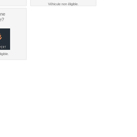
Véhicule non éligible.
une
e?
igible.