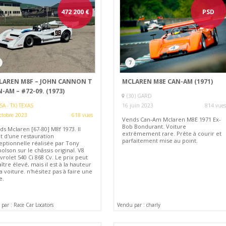
472 200
€
PSD
7
LAREN M8F – JOHN CANNON T
MCLAREN M8E CAN-AM (1971)
-AM – #72-09. (1973)
(30) GARD
SA - TX) TEXAS
16 juin 2023
814 vues
ctobre 2023
618 vues
Vends Can-Am Mclaren M8E 1971 Ex-
Bob Bondurant. Voiture
s Mclaren [67-80] M8f 1973. Il
extrêmement rare. Prête à courir et
it d'une restauration
parfaitement mise au point.
eptionnelle réalisée par Tony
olson sur le châssis original. V8
rolet 540 Ci 868 Cv. Le prix peut
ître élevé, mais il est à la hauteur
a voiture. n'hésitez pas à faire une
e.
par : Race Car Locators
Vendu par : charly