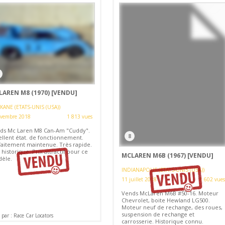
LAREN M8 (1970)
[VENDU]
KANE (ETATS-UNIS (USA))
ovembre 2018
1 813 vues
ds Mc Laren M8 Can-Am "Cuddy".
8
ellent état. de fonctionnement.
faitement maintenue. Très rapide.
historique. Prix attractif pour ce
MCLAREN M6B (1967)
[VENDU]
èle.
INDIANAPOLIS (ETATS-UNIS (USA))
11 juillet 2018
1 602 vues
Vends McLaren M6B #50-16. Moteur
Chevrolet, boite Hewland LG500.
Moteur neuf de rechange, des roues,
suspension de rechange et
par : Race Car Locators
carrosserie. Historique connu.