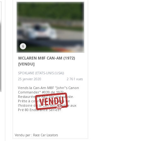
6
MCLAREN M8F CAN-AM (1972)
[VENDU]
SPOKLANE (ETATS-UNIS (USA))
25 janvier 2020
2 761 vues
Vends la Can-Am M8F "John"s Canon
Commander" #039 de 1972.
Restaurée de AàZ par spécialiste.
Prête à courir. Un morceau de
l'histoire de la Can-Am. Eligible aux
Pré 80 Endurance Series !
Vendu par : Race Car Locators