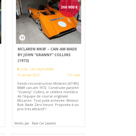
260 900
€
11
MCLAREN MK8F – CAN-AM MADE
BY JOHN “GRANNY” COLLINS
(1972)
(USA - CA) CALIFORNIA
15 janvier 2022
721 vues
Vends reconstruction Mclaren [67-80]
Mk8f can-am 1972. Construite parJohn
"Granny" Collins, le célèbre membre
de l'équipe de course originale
McLaren. Tout juste achevée. Moteur
Bob Slade Zéro heure. Proposée à un
prix très attractif !
Vendu par : Race Car Locators