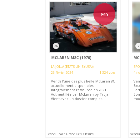
PSD
26
7
MCLAREN M8C (1970)
MC
LA JOLLA (ETATS-UNIS (USA))
SPO
26 février 2024
1 324 vues
4 n
Vends l'une des plus belle McLaren 8C
Ven
actuellement disponibles.
Exc
Intégralement restaurée en 2021.
Par
Authentifiée par McLaren by Trojan.
Bon 
Vient avec un dossier complet.
mod
Vendu par : Grand Prix Classics
Vendu 