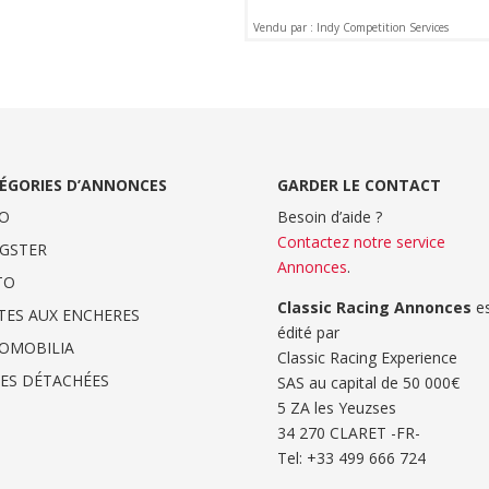
Vendu par : Indy Competition Services
ÉGORIES D’ANNONCES
GARDER LE CONTACT
O
Besoin d’aide ?
Contactez notre service
GSTER
Annonces
.
TO
Classic Racing Annonces
es
TES AUX ENCHERES
édité par
OMOBILIA
Classic Racing Experience
CES DÉTACHÉES
SAS au capital de 50 000€
5 ZA les Yeuzses
34 270 CLARET -FR-
Tel: ‭+33 499 666 724‬