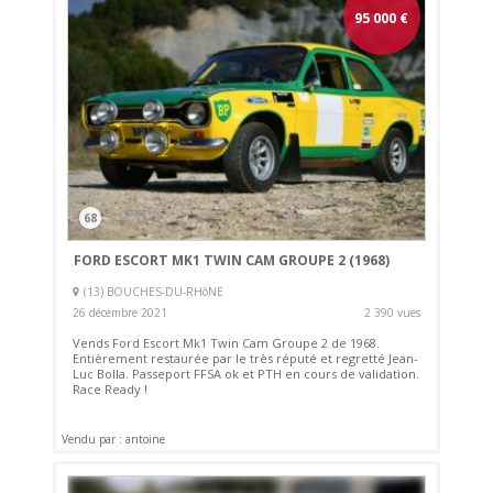
95 000
€
68
FORD ESCORT MK1 TWIN CAM GROUPE 2 (1968)
(13) BOUCHES-DU-RHôNE
26 décembre 2021
2 390 vues
Vends Ford Escort Mk1 Twin Cam Groupe 2 de 1968.
Entièrement restaurée par le très réputé et regretté Jean-
Luc Bolla. Passeport FFSA ok et PTH en cours de validation.
Race Ready !
Vendu par : antoine