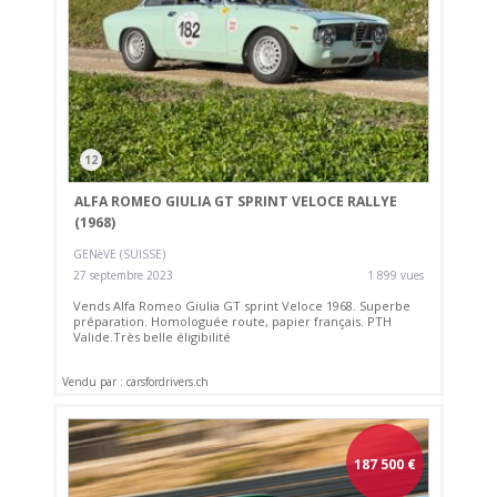
12
ALFA ROMEO GIULIA GT SPRINT VELOCE RALLYE
(1968)
GENèVE (SUISSE)
27 septembre 2023
1 899 vues
Vends Alfa Romeo Giulia GT sprint Veloce 1968. Superbe
préparation. Homologuée route, papier français. PTH
Valide.Très belle éligibilité
Vendu par : carsfordrivers.ch
187 500
€