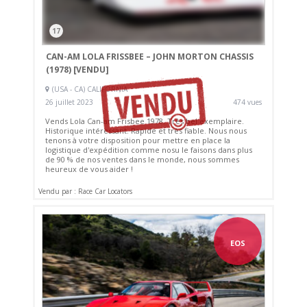
17
CAN-AM LOLA FRISSBEE – JOHN MORTON CHASSIS
(1978)
[VENDU]
(USA - CA) CALIFORNIA
26 juillet 2023
474 vues
Vends Lola Can-am Frisbee 1978. Très bel exemplaire.
Historique intéressant. Rapide et très fiable. Nous nous
tenons à votre disposition pour mettre en place la
logistique d'expédition comme nosu le faisons dans plus
de 90 % de nos ventes dans le monde, nous sommes
heureux de vous aider !
Vendu par : Race Car Locators
EOS