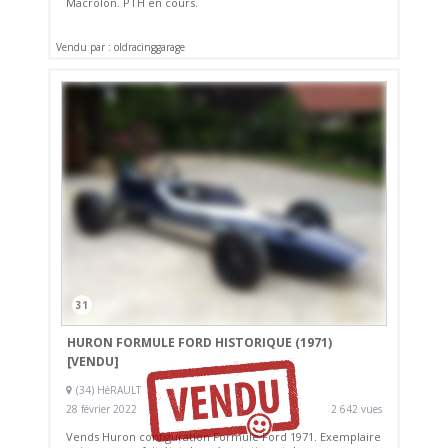
Macrolon. PTH en cours.
Vendu par : oldracinggarage
31
HURON FORMULE FORD HISTORIQUE (1971)
[VENDU]
(34) HéRAULT
28 février 2022
2 642 vues
Vends Huron configuration Formule Ford 1971. Exemplaire