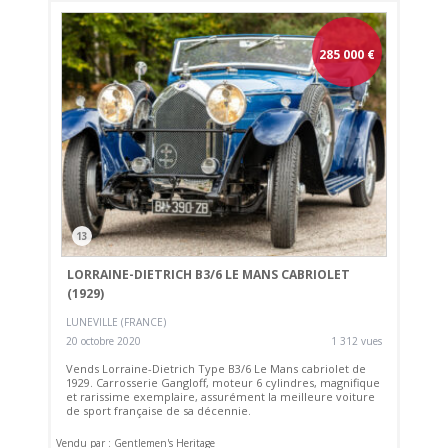
285 000
€
13
LORRAINE-DIETRICH B3/6 LE MANS CABRIOLET
(1929)
LUNEVILLE (FRANCE)
20 octobre 2020
1 312 vues
Vends Lorraine-Dietrich Type B3/6 Le Mans cabriolet de
1929. Carrosserie Gangloff, moteur 6 cylindres, magnifique
et rarissime exemplaire, assurément la meilleure voiture
de sport française de sa décennie.
Vendu par : Gentlemen's Heritage