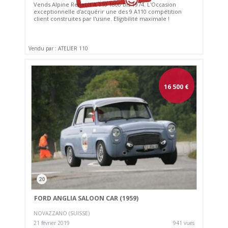
Vends Alpine Renault A 110 1800 bis 1974. L'Occasion
exceptionnelle d'acquérir une des 9 A110 compétition
client construites par l'usine. Eligibilité maximale !
Vendu par : ATELIER 110
16 500
€
20
FORD ANGLIA SALOON CAR (1959)
NOVAZZANO (SUISSE)
21 février 2019
941 vues