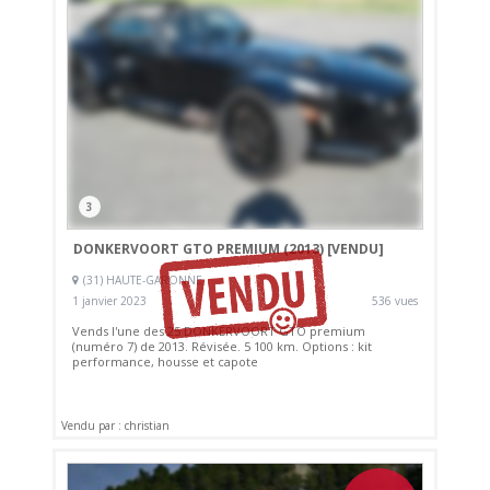
3
DONKERVOORT GTO PREMIUM (2013)
[VENDU]
(31) HAUTE-GARONNE
1 janvier 2023
536 vues
Vends l'une des 25 DONKERVOORT GTO premium
(numéro 7) de 2013. Révisée. 5 100 km. Options : kit
performance, housse et capote
Vendu par : christian