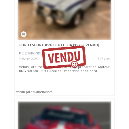
98
FORD ESCORT RS1600 PTH FIA (1970)
[VENDU]
(33) GIRONDE
9 février 2023
807 vues
Vends Ford Escort RS 1600 1970. Méga préparation. Moteur
BDG 500 Km. PTH FIA valide. Important lot de bord.
Vendu par : audibertandco