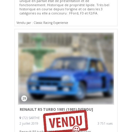
unique en parfait état de présentation et de
fonctionnement. Historique de propriété lipide. Très bel
historique en course depuis l'origine et ce dans les 3
catégories ou elle a concouru : FFord, F3 et F2/FA.
Vendu par : Classic Racing Experience
29
RENAULT R5 TURBO 1981 (1981)
[VENDU]
(72) SARTHE
2 juillet 2019
3 751 vues
Renault R5 turbo 1981 Bleu Olympe. 65800km.