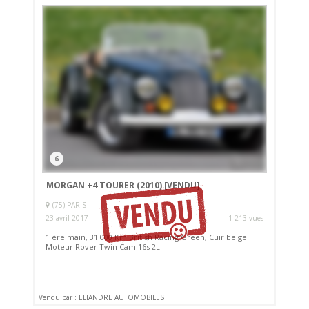
6
MORGAN +4 TOURER (2010)
[VENDU]
(75) PARIS
23 avril 2017
1 213 vues
1 ère main, 31 000 Km British Racing Green, Cuir beige.
Moteur Rover Twin Cam 16s 2L
Vendu par : ELIANDRE AUTOMOBILES