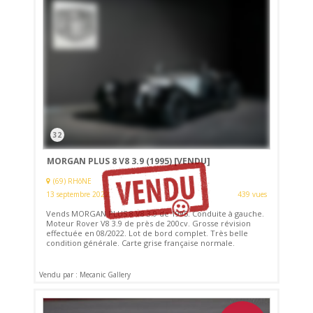
32
MORGAN PLUS 8 V8 3.9 (1995)
[VENDU]
(69) RHôNE
13 septembre 2022
439 vues
Vends MORGAN PLUS 8 V8 3.9 de 1995. Conduite à gauche.
Moteur Rover V8 3.9 de près de 200cv. Grosse révision
effectuée en 08/2022. Lot de bord complet. Très belle
condition générale. Carte grise française normale.
Vendu par : Mecanic Gallery