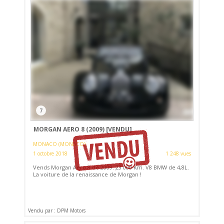
7
MORGAN AERO 8 (2009)
[VENDU]
MONACO (MONACO)
1 octobre 2018
1 248 vues
Vends Morgan Aero 8 de 2009. 23 000 Km. V8 BMW de 4,8L.
La voiture de la renaissance de Morgan !
Vendu par : DPM Motors