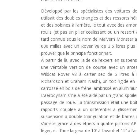
Développé par les spécialistes des voitures d
utilisait des doubles triangles et des ressorts hél
et des bobines à l’arrière, le tout avec des amor
roulis (et pas un pilier coulissant ou un ressort
tard connue sous le nom de Malvern Monster a 
000 milles avec un Rover V8 de 3,5 litres plu
prouver que le principe fonctionnait.
À partir de là, avec l’aide de l’expert en susp
une véritable version de course avec un arce
Wildcat Rover V8 à carter sec de 5 litres à i
Richardson et Graham Nash), un toit rigide en o
carrossé en bois de frêne lambrissé en aluminium
L’aérodynamisme a été aidé par un grand spoiler 
passage de roue. La transmission était une boî
rapports couplée à un différentiel à glissem
suspension à double triangulation et de barres ant
s’arrête grace à des étriers à quatre pistons AP
léger, et d’une largeur de 10′ à l’avant et 12′ à l’ar