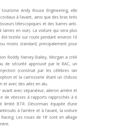
e tourisme Andy Rouse Engineering, elle
icoïdaux à l’avant, ainsi que des bras tirés
tisseurs télescopiques et des barres anti-
 à lames en vue). La voiture qui sera plus
été testée sur route pendant environ 10
s ou moins standard, principalement pour
ension Roddy Harvey-Bailey, Morgan a créé
au de sécurité approuvé par le RAC, un
njection (construit par les célèbres Ian
ption et la carrosserie étant un châssis
 et avec des ailes en alu.
avant avec séparateur, aileron arrière et
te de vitesses à rapports rapprochés à 6
ent limité BTR. Désormais équipée d’une
iroulis à l’arrière et à l’avant, la voiture
 Racing. Les roues de 18′ sont en alliage
rière.