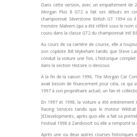
Dans cette version, avec un empattement de 
Morgan Plus 8 GT2 a fait ses débuts en cou
championnat Silverstone British GT 1994 où il
monstre Malvern (qui a été référé sous le nom
couru dans la classe GT2 du championnat Intl B
Au cours de sa carrière de course, elle a toujo
son copilote Bill Wykeham tandis que Steve L
conduit la voiture une fois. L’historique compl
dans la section Histoire ci-dessous.
À la fin de la saison 1996, The Morgan Car C
avait besoin de financement pour cela, ce qui 
1997 à son propriétaire actuel, un fan et collec
En 1997 et 1998, la voiture a été entièrement
Racing Services tandis que le moteur Wildcat
JEDevelopments, après quoi elle a fait sa premiè
Festival 1998 à Zandvoort où elle a remporté la 
Après une ou deux autres courses historiques 