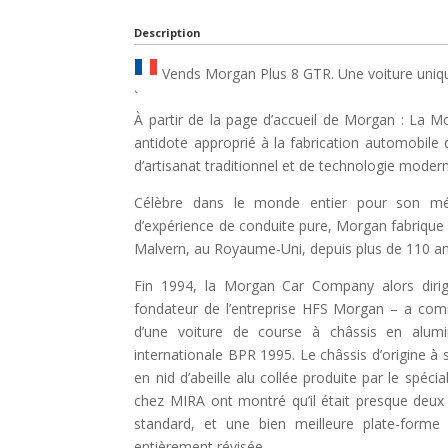
Description
Vends Morgan Plus 8 GTR. Une voiture uniqu
`
À partir de la page d’accueil de Morgan : La
antidote approprié à la fabrication automobile 
d’artisanat traditionnel et de technologie moder
Célèbre dans le monde entier pour son méla
d’expérience de conduite pure, Morgan fabrique 
Malvern, au Royaume-Uni, depuis plus de 110 an
Fin 1994, la Morgan Car Company alors dirigé
fondateur de l’entreprise HFS Morgan – a com
d’une voiture de course à châssis en alum
internationale BPR 1995. Le châssis d’origine à
en nid d’abeille alu collée produite par le spéc
chez MIRA ont montré qu’il était presque deux f
standard, et une bien meilleure plate-forme
entièrement révisée.