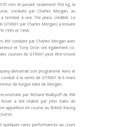
2570 mm et pesant seulement 950 kg, la
rse, conduite par Charles Morgan, au
 a terminé à une 10e place crédible. Le
 de GTR001 par Charles Morgan) a ensuite
PR 1995 et 1996.
urs été conduite par Charles Morgan avec
awrence et Tony Dron ont également co-
et des courses de GTR001 peut être trouvé
ompany démarrait son programme Aero et
a conduit à la vente de GTR001 le 6 mars
tionneur de longue date de Morgan.
 reconstruite par Richard Walbyoff de RW
 Rover a été réalisé par John Eales de
re apparition en course au British Racing
course.
et quelques rares performances au cours