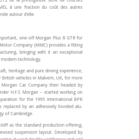
EL à une fraction du coût des autres
nde autour d’elle.
important, one-off Morgan Plus 8 GTR for
otor Company (MMC) provides a fitting
turing, bringing with it an exceptional
e modern technology.
aft, heritage and pure driving experience,
British vehicles in Malvern, UK, for more
he Morgan Car Company then headed by
nder H.F.S Morgan – started working on
eparation for the 1995 International BPR
as replaced by an adhesively bonded alu-
gy of Cambridge.
tiff as the standard production offering,
revised suspension layout. Developed by