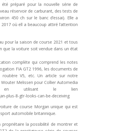
été préparé pour la nouvelle série de
eau réservoir de carburant, des tests de
iron 450 ch sur le banc d’essai). Elle a
017 où ell a beaucoup attiré l’attention
u pour la saison de course 2021 et tous
in que la voiture soit vendue dans un état
tation complète qui comprend les notes
logation FIA GT2 1996, les documents de
n routière V5, etc. Un article sur notre
 Wouter Melissen pour Collier Automedia
en utilisant le lien
an-plus-8-gtr-looks-can-be-deceiving
voiture de course Morgan unique qui est
 sport automobile britannique.
ropriétaire la possibilité de montrer et
GT2 de la prestigieuse série de courses