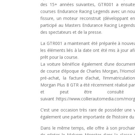
des 15+ années suivantes, GTR001 a ensuite 
courses Endurance Racing Legends avec un nouv
fissure, un moteur reconstruit (développant env
participé au Masters Endurance Racing Legends 2
des spectateurs et de la presse.
La GTR001 a maintenant été préparée à nouvea
les éléments liés à la date ont été mis à jour af
prêt pour la course.
La voiture bénéficie également d’une documen
de course d’époque de Charles Morgan, l’Homo
pré-achat, la facture d’achat, l’immatriculatio
Morgan Plus 8 GTR a été récemment réalisé par
et peut être consulté 
suivant :https://www.collierautomedia.com/morg
C’est une occasion très rare de posséder une 
également une partie importante de l’histoire du
Dans le même temps, elle offre à son prochain p
de piloter le Malvern Monster dans la classe 