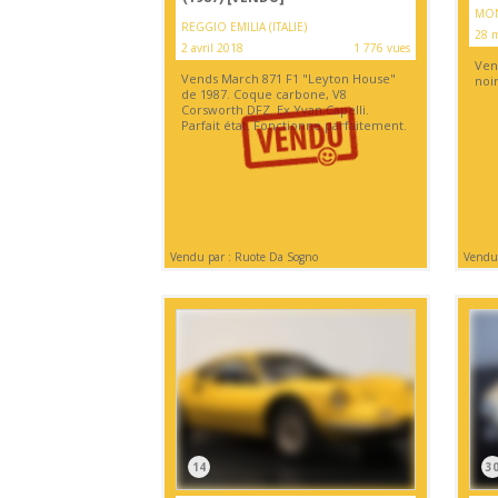
MON
REGGIO EMILIA (ITALIE)
28 m
2 avril 2018
1 776 vues
Ven
Vends March 871 F1 "Leyton House"
noi
de 1987. Coque carbone, V8
Corsworth DFZ. Ex Yvan Capelli.
Parfait état. Fonctionne parfaitement.
Vendu par : Ruote Da Sogno
Vendu 
14
3