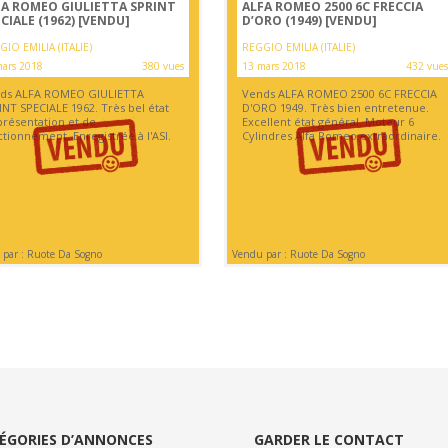
FA ROMEO GIULIETTA SPRINT
ALFA ROMEO 2500 6C FRECCIA
CIALE (1962)
[VENDU]
D’ORO (1949)
[VENDU]
IO EMILIA (ITALIE)
REGGIO EMILIA (ITALIE)
ars 2018
380 vues
13 mars 2018
432 vues
ds ALFA ROMEO GIULIETTA
Vends ALFA ROMEO 2500 6C FRECCIA
INT SPECIALE 1962. Très bel état
D'ORO 1949. Très bien entretenue.
présentation et de
Excellent état général. Moteur 6
tionnement. Enregistrée à l'ASI.
Cylindres Alfa Romeo extraordinaire.
par : Ruote Da Sogno
Vendu par : Ruote Da Sogno
ÉGORIES D’ANNONCES
GARDER LE CONTACT