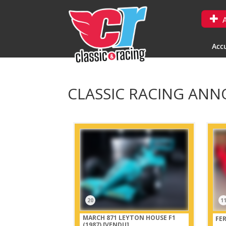
A
Accu
CLASSIC RACING ANNO
20
1
MARCH 871 LEYTON HOUSE F1
FER
(1987)
[VENDU]