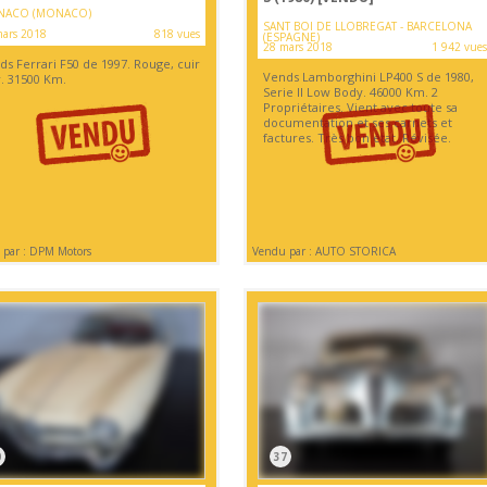
ACO (MONACO)
SANT BOI DE LLOBREGAT - BARCELONA
ars 2018
818 vues
(ESPAGNE)
28 mars 2018
1 942 vues
ds Ferrari F50 de 1997. Rouge, cuir
Vends Lamborghini LP400 S de 1980,
r. 31500 Km.
Serie II Low Body. 46000 Km. 2
Propriétaires. Vient avec toute sa
documentation et ses carnets et
factures. Très bon état. Révisée.
par : DPM Motors
Vendu par : AUTO STORICA
0
37