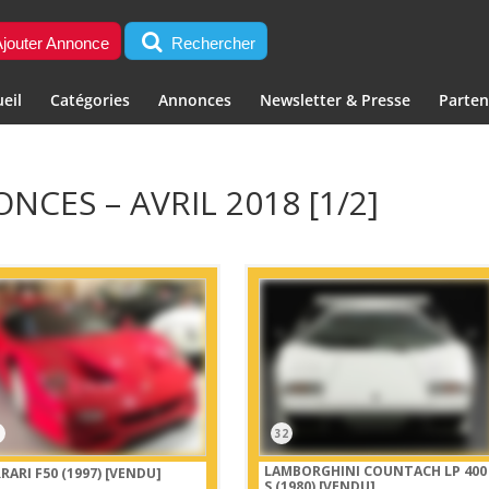
jouter Annonce
Rechercher
eil
Catégories
Annonces
Newsletter & Presse
Parten
NCES – AVRIL 2018 [1/2]
1
32
LAMBORGHINI COUNTACH LP 400
RARI F50 (1997)
[VENDU]
S (1980)
[VENDU]