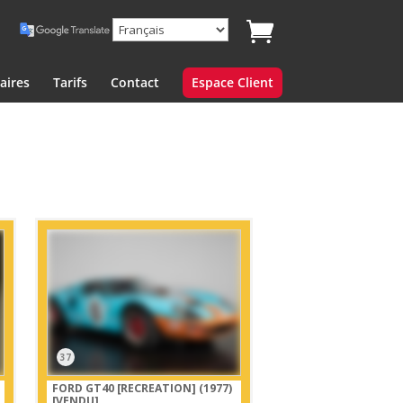
aires
Tarifs
Contact
Espace Client
37
FORD GT40 [RECREATION] (1977)
[VENDU]