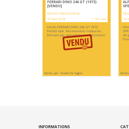
FERRARI DINO 246 GT (1972)
AL
[VENDU]
SPE
REGGIO EMILIA (ITALIA)
REGG
18 mars 2018
1 165 vues
14 m
Vends FERRARI DINO 246 GT 1972.
Ven
Parfait état. Récemment restaurée.
SPR
Révisée par spécialiste avant livraison.
de 
fonc
Vendu par : Ruote Da Sogno
Vendu 
INFORMATIONS
CAT