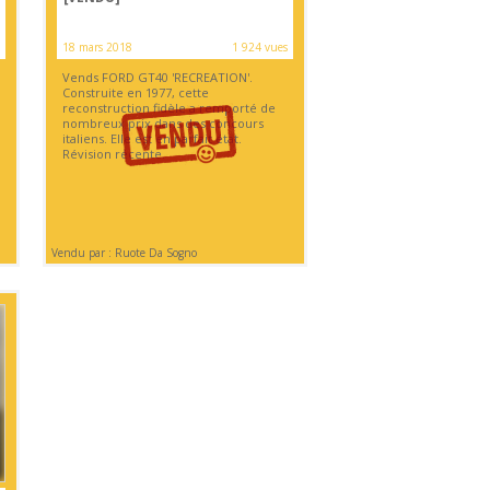
18 mars 2018
1 924 vues
Vends FORD GT40 'RECREATION'.
Construite en 1977, cette
reconstruction fidèle a remporté de
nombreux prix dans des concours
italiens. Elle est en parfait état.
Révision récente.
Vendu par : Ruote Da Sogno