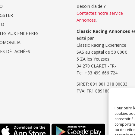
O
Besoin d’aide ?
Contactez notre service
GSTER
Annonces
.
TO
Classic Racing Annonces
es
TES AUX ENCHERES
édité par
OMOBILIA
Classic Racing Experience
CES DÉTACHÉES
SAS au capital de 50 000€
5 ZA les Yeuzses
34 270 CLARET -FR-
Tel: ‭+33 499 666 724‬
SIRET: 891 801 318 00033
TVA: FR1 8891801318
Pour offrir 
cookies pou
consentir à
comportement
ou de retire