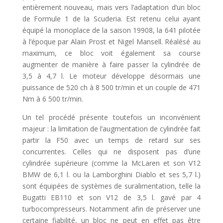
entièrement nouveau, mais vers l’adaptation d’un bloc
de Formule 1 de la Scuderia. Est retenu celui ayant
équipé la monoplace de la saison 19908, la 641 pilotée
à l’époque par Alain Prost et Nigel Mansell. Réalésé au
maximum, ce bloc voit également sa course
augmenter de manière à faire passer la cylindrée de
3,5 à 4,7 l. Le moteur développe désormais une
puissance de 520 ch à 8 500 tr/min et un couple de 471
Nm à 6 500 tr/min.
Un tel procédé présente toutefois un inconvénient
majeur : la limitation de l’augmentation de cylindrée fait
partir la F50 avec un temps de retard sur ses
concurrentes. Celles qui ne disposent pas d’une
cylindrée supérieure (comme la McLaren et son V12
BMW de 6,1 l. ou la Lamborghini Diablo et ses 5,7 l.)
sont équipées de systèmes de suralimentation, telle la
Bugatti EB110 et son V12 de 3,5 l. gavé par 4
turbocompresseurs. Notamment afin de préserver une
certaine fiabilité, un bloc ne peut en effet pas être