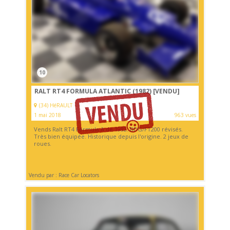
10
RALT RT4 FORMULA ATLANTIC (1982)
[VENDU]
(34) HéRAULT
1 mai 2018
963 vues
Vends Ralt RT4 Formula A de 1982. BDG/FT200 révisés.
Très bien équipée. Historique depuis l'origine. 2 jeux de
roues.
Vendu par : Race Car Locators