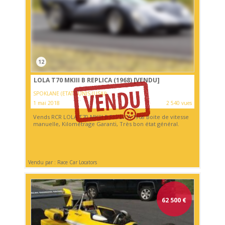
12
LOLA T70 MKIII B REPLICA (1968)
[VENDU]
SPOKLANE (ETATS-UNIS (USA))
1 mai 2018
2 540 vues
Vends RCR LOLA T70 MKIII B REPLICA 1968 Boite de vitesse
manuelle, Kilométrage Garanti, Très bon état général.
Vendu par : Race Car Locators
62 500
€