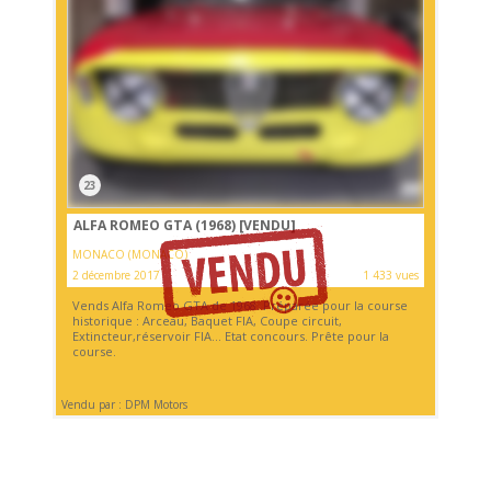
23
ALFA ROMEO GTA (1968)
[VENDU]
MONACO (MONACO)
2 décembre 2017
1 433 vues
Vends Alfa Romeo GTA de 1968. Préparée pour la course
historique : Arceau, Baquet FIA, Coupe circuit,
Extincteur,réservoir FIA... Etat concours. Prête pour la
course.
Vendu par : DPM Motors