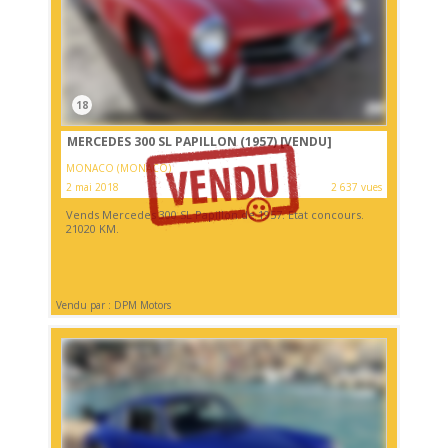
18
MERCEDES 300 SL PAPILLON (1957)
[VENDU]
MONACO (MONACO)
2 mai 2018
2 637 vues
Vends Mercedes 300 SL Papillon de 1957. Etat concours.
21020 KM.
Vendu par : DPM Motors