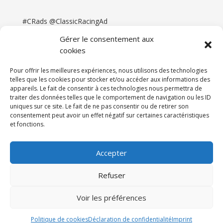
#CRads @ClassicRacingAd
Gérer le consentement aux
cookies
Pour offrir les meilleures expériences, nous utilisons des technologies
telles que les cookies pour stocker et/ou accéder aux informations des
appareils. Le fait de consentir à ces technologies nous permettra de
traiter des données telles que le comportement de navigation ou les ID
uniques sur ce site. Le fait de ne pas consentir ou de retirer son
consentement peut avoir un effet négatif sur certaines caractéristiques
et fonctions.
Accueil
Catégories
Annonces
Newsletter & Presse
Partenaires
Tarifs
Accepter
Contact
Espace Client
Refuser
Réalisation
121DigitalGroup |
Voir les préférences
Maintenance AllWebagency | Hébergement
121DigitalGroup
Politique de cookies
Déclaration de confidentialité
Imprint