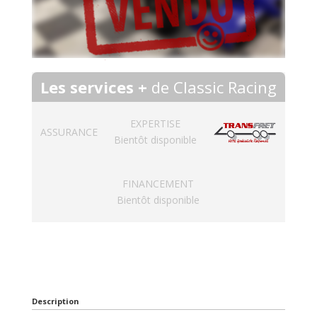
Les services +
de Classic Racing
EXPERTISE
ASSURANCE
Bientôt disponible
FINANCEMENT
Bientôt disponible
Description