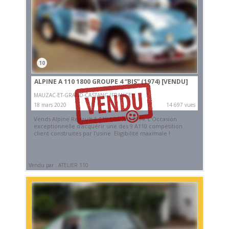
10
ALPINE A 110 1800 GROUPE 4 “BIS” (1974)
[VENDU]
MAUZAC-ET-GRAND-CASTANG (FRANCE)
18 mars 2020
14 697 vues
Vends Alpine Renault A 110 1800 bis 1974. L'Occasion
exceptionnelle d'acquérir une des 9 A110 compétition
client construites par l'usine. Eligibilité maximale !
Vendu par : ATELIER 110