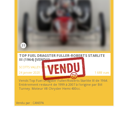
31
TOP FUEL DRAGSTER FULLER-ROBERTS STARLITE
III (1964)
[VENDU]
SCOTTS VALLEY (ETATS-UNIS (USA))
24 janvier 2020
1 688 vues
Vends Top Fuel Dragster Fuller/Roberts Starlite III de 1964.
Entièrement restauré de 1999 à 2007 à l'origine par Bill
Turney. Moteur V8 Chrysler Hemi 400cc.
Vendu par : CANEPA