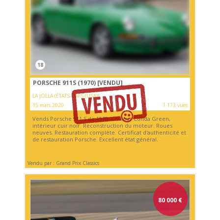
18
PORSCHE 911S (1970)
[VENDU]
LA JOLLA (ETATS-UNIS (USA))
15 mars 2020
1 173 vues
Vends Porsche 911 S de 1970. Couleur Conda Green,
intérieur cuir noir. Reconstruction du moteur. Roues
neuves. Restauration complète. Certificat d'authenticité et
de restauration Porsche. Excellent état général.
Vendu par : Grand Prix Classics
80 000
€