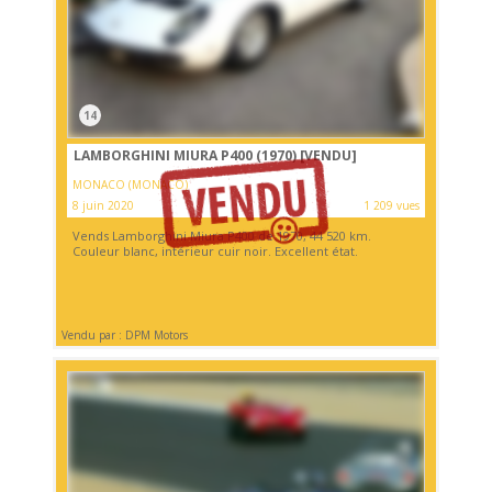
14
LAMBORGHINI MIURA P400 (1970)
[VENDU]
MONACO (MONACO)
8 juin 2020
1 209 vues
Vends Lamborghini Miura P400 de 1970, 44 520 km.
Couleur blanc, intérieur cuir noir. Excellent état.
Vendu par : DPM Motors