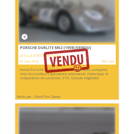
9
PORSCHE DURLITE MK2 (1959)
[VENDU]
LA JOLLA (ETATS-UNIS (USA))
31 mars 2020
856 vues
Vends Porsche Durlite de 1959. Restauration complète
chez les meilleurs spécialistes allemands. Historique et
restauration documentés. PTH. Grande éligibilité.
Vendu par : Grand Prix Classics