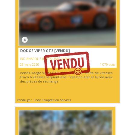
8
DODGE VIPER GT3
[VENDU]
INDIANAPOLIS (ETATS-UNIS (USA))
28 mars 2020
1 079 vues
Vends Dodge Viper GT3. Moteur 700 ch. Boîte de vitesses
Emco 6 vitesses séquentielle. Très bon état et livrée avec
des pièces de rechange.
Vendu par : Indy Competition Services