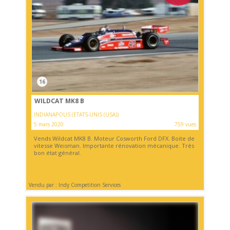
16
WILDCAT MK8 B
INDIANAPOLIS (ETATS-UNIS (USA))
5 mars 2020
759 vues
Vends Wildcat MK8 B. Moteur Cosworth Ford DFX. Boite de
vitesse Weisman. Importante rénovation mécanique. Très
bon état général.
Vendu par : Indy Competition Services