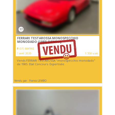
17
FERRARI TESTAROSSA MONOSPECCHIO
MONODADO (1985)
[VENDU]
(51) MARNE
1 avril 2020
1 350 vues
Vends FERRARI TESTAROSSA "monospecchio monodado"
de 1985. Etat Concours. Expertisée.
Vendu par : Franco LEMBO