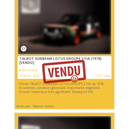
31
TALBOT SUNBEAM LOTUS GROUPE 2 FIA (1978)
[VENDU]
(69) RHôNE
28 février 2020
1 841 vues
Vends TALBOT SUNBEAM LOTUS GROUPE 2 FIA de 1978.
Excellente condition générale. Importante éligibilité.
Dossier historique très significatif. Passeport FIA.
Vendu par : Mecanic Gallery