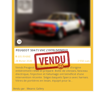
18
PEUGEOT 504 TI VHC (1970)
[VENDU]
(69) RHôNE
28 février 2020
2 958 vues
Vends Peugeot 504 TI VHC de 1970. Moteur d’origine
entièrement refait et préparé. Boîte de vitesses, faisceau
électrique, l’injection et l’allumage ont bénéficié d'une
intervention récente. Sièges baquets Sparco avec harnais.
Vitres de portières en lexan, équipé pour la...
Vendu par : Mecanic Gallery