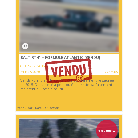
10
RALT RT41 – FORMULE ATLANTIC
[VENDU]
(ETATS-UNIS (USA))
24 mars 2020
772 vues
Vends Formule Atlantic Ralt Rt41. Entièrement restaurée
en 2015. Depuis elle a peu roulée et reste parfaitement
maintenue. Prête à courir.
Vendu par : Race Car Locators
145 000
€