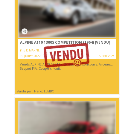
42
ALPINE A110 1300S COMPETITION (1964)
[VENDU]
(51) MARNE
15 juillet 2022
5 880 vues
Vends ALPINE A110 1964 Ex Orsini. Etat Concours. Arceaux,
Baquet FIA, Coupe circuit.
Vendu par : Franco LEMBO